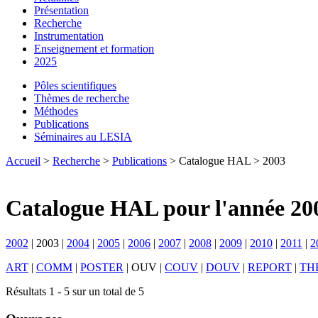
Présentation
Recherche
Instrumentation
Enseignement et formation
2025
Pôles scientifiques
Thèmes de recherche
Méthodes
Publications
Séminaires au LESIA
Accueil
>
Recherche
>
Publications
> Catalogue HAL > 2003
Catalogue HAL pour l'année 20
2002
|
2003
|
2004
|
2005
|
2006
|
2007
|
2008
|
2009
|
2010
|
2011
|
2
ART
|
COMM
|
POSTER
|
OUV
|
COUV
|
DOUV
|
REPORT
|
TH
Résultats 1 - 5 sur un total de 5