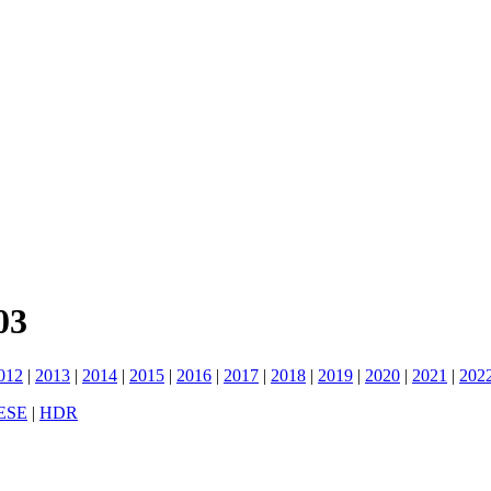
03
012
|
2013
|
2014
|
2015
|
2016
|
2017
|
2018
|
2019
|
2020
|
2021
|
202
ESE
|
HDR