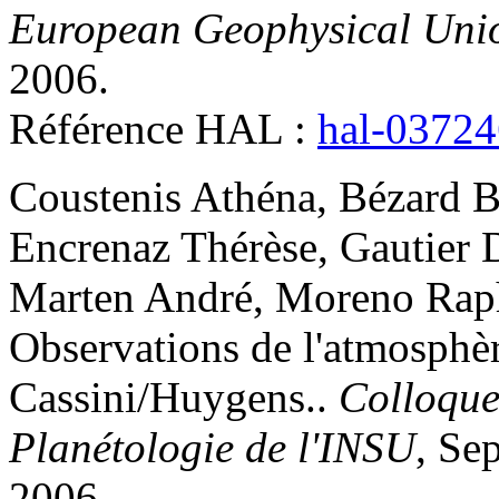
European Geophysical Uni
2006
.
Référence HAL :
hal-0372
Coustenis
Athéna
,
Bézard
B
Encrenaz
Thérèse
,
Gautier
Marten
André
,
Moreno
Rap
Observations de l'atmosphèr
Cassini/Huygens.
.
Colloque
Planétologie de l'INSU
, Se
2006
.