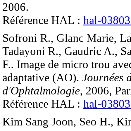
2006
.
Référence HAL :
hal-0380
Sofroni
R.
,
Glanc
Marie
,
L
Tadayoni
R.
,
Gaudric
A.
,
Sa
F.
.
Image de micro trou ave
adaptative (AO)
.
Journées d
d'Ophtalmologie
, 2006, Par
Référence HAL :
hal-0380
Kim
Sang Joon
,
Seo
H.
,
Ki