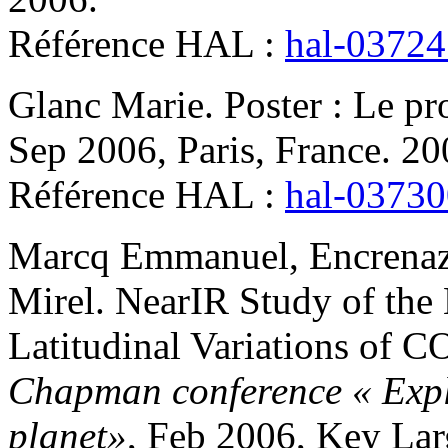
Référence HAL :
hal-0372
Glanc
Marie
.
Poster : Le p
Sep 2006, Paris, France. 2
Référence HAL :
hal-0373
Marcq
Emmanuel
,
Encrena
Mirel
.
NearIR Study of the
Latitudinal Variations of C
Chapman conference « Explo
planet»
, Feb 2006, Key Lar