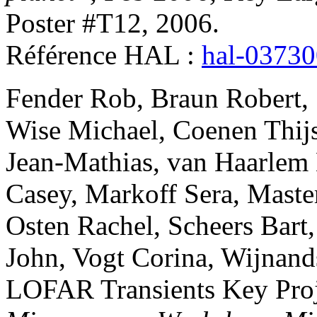
Poster #T12, 2006
.
Référence HAL :
hal-0373
Fender
Rob
,
Braun
Robert
,
Wise
Michael
,
Coenen
Thij
Jean-Mathias
,
van Haarlem
Casey
,
Markoff
Sera
,
Maste
Osten
Rachel
,
Scheers
Bart
John
,
Vogt
Corina
,
Wijnand
LOFAR Transients Key Proj