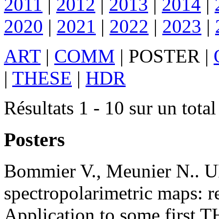
2011
|
2012
|
2013
|
2014
|
2020
|
2021
|
2022
|
2023
|
ART
|
COMM
|
POSTER
|
|
THESE
|
HDR
Résultats 1 - 10 sur un total
Posters
Bommier
V.
,
Meunier
N.
.
U
spectropolarimetric maps: re
Application to some first T