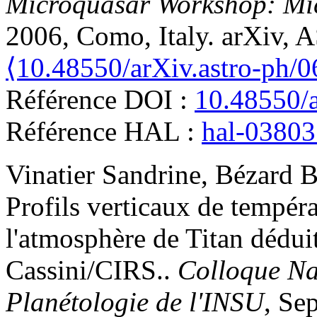
Microquasar Workshop: Mi
2006, Como, Italy. arXiv,
⟨10.48550/arXiv.astro-ph/
Référence DOI :
10.48550/a
Référence HAL :
hal-0380
Vinatier
Sandrine
,
Bézard
B
Profils verticaux de tempér
l'atmosphère de Titan dédui
Cassini/CIRS.
.
Colloque Na
Planétologie de l'INSU
, Se