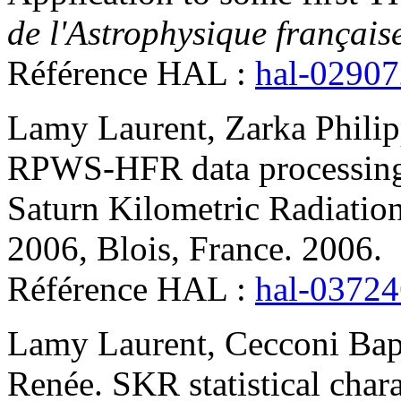
de l'Astrophysique français
Référence HAL :
hal-0290
Lamy
Laurent
,
Zarka
Phili
RPWS-HFR data processing a
Saturn Kilometric Radiatio
2006, Blois, France. 2006
.
Référence HAL :
hal-0372
Lamy
Laurent
,
Cecconi
Bap
Renée
.
SKR statistical char