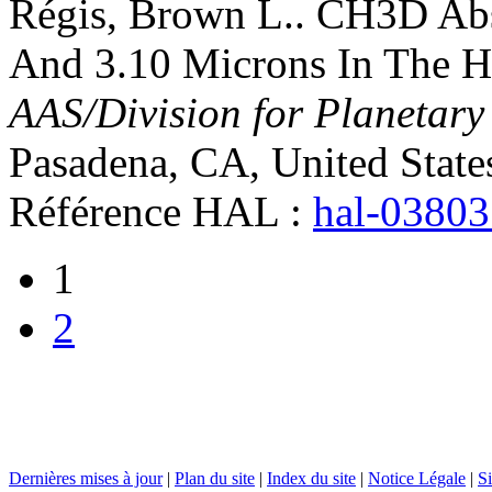
Régis
,
Brown
L.
.
CH3D Abs
And 3.10 Microns In The Hi
AAS/Division for Planetary
Pasadena, CA, United State
Référence HAL :
hal-0380
1
2
Dernières mises à jour
|
Plan du site
|
Index du site
|
Notice Légale
|
Si