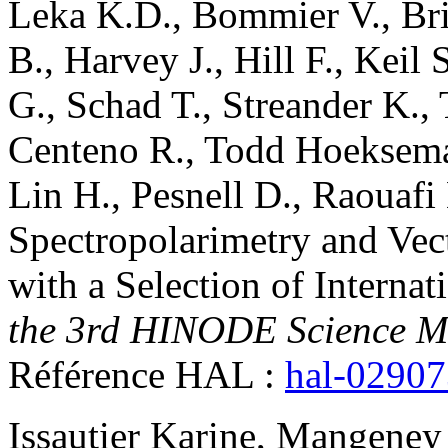
Leka
K.D.
,
Bommier
V.
,
Br
B.
,
Harvey
J.
,
Hill
F.
,
Keil
S
G.
,
Schad
T.
,
Streander
K.
,
Centeno
R.
,
Todd Hoeksem
Lin
H.
,
Pesnell
D.
,
Raouafi
Spectropolarimetry and Vec
with a Selection of Internat
the 3rd HINODE Science M
Référence HAL :
hal-0290
Issautier
Karine
,
Mangeney