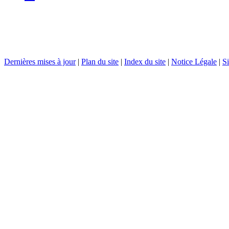
Dernières mises à jour
|
Plan du site
|
Index du site
|
Notice Légale
|
Si