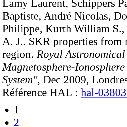
Lamy
Laurent
,
Schippers
Pa
Baptiste
,
André
Nicolas
,
Do
Philippe
,
Kurth
William S.
,
A. J.
.
SKR properties from 
region
.
Royal Astronomical 
Magnetosphere-Ionosphere i
System"
, Dec 2009, Londre
Référence HAL :
hal-0380
1
2