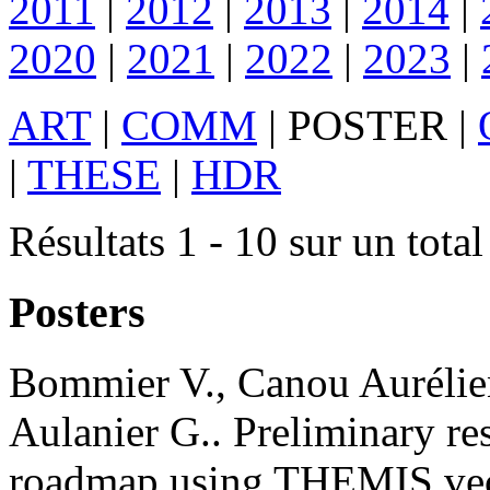
2011
|
2012
|
2013
|
2014
|
2020
|
2021
|
2022
|
2023
|
ART
|
COMM
|
POSTER
|
|
THESE
|
HDR
Résultats 1 - 10 sur un total
Posters
Bommier
V.
,
Canou
Aurélie
Aulanier
G.
.
Preliminary res
roadmap using THEMIS vect