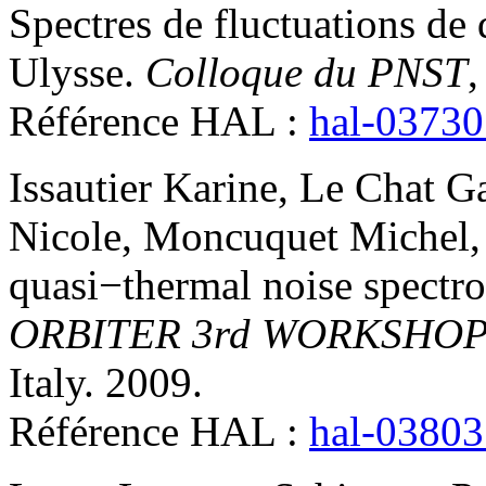
Spectres de fluctuations de 
Ulysse
.
Colloque du PNST
,
Référence HAL :
hal-0373
Issautier
Karine
,
Le Chat
Ga
Nicole
,
Moncuquet
Michel
quasi−thermal noise spectro
ORBITER 3rd WORKSHO
Italy. 2009
.
Référence HAL :
hal-0380