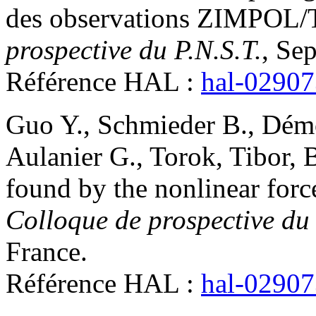
des observations ZIMPO
prospective du P.N.S.T.
, Se
Référence HAL :
hal-0290
Guo
Y.
,
Schmieder
B.
,
Dém
Aulanier
G.
,
Torok,
Tibor
,
found by the nonlinear force
Colloque de prospective du 
France
.
Référence HAL :
hal-0290