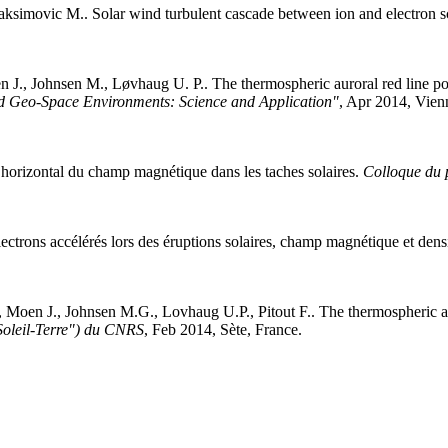
ksimovic
M.
.
Solar wind turbulent cascade between ion and electron s
n
J.
,
Johnsen
M.
,
Løvhaug
U. P.
.
The thermospheric auroral red line p
nd Geo-Space Environments: Science and Application"
, Apr 2014, Vien
t horizontal du champ magnétique dans les taches solaires
.
Colloque du
ectrons accélérés lors des éruptions solaires, champ magnétique et dens
,
Moen
J.
,
Johnsen
M.G.
,
Lovhaug
U.P.
,
Pitout
F.
.
The thermospheric a
oleil-Terre") du CNRS
, Feb 2014, Sète, France
.