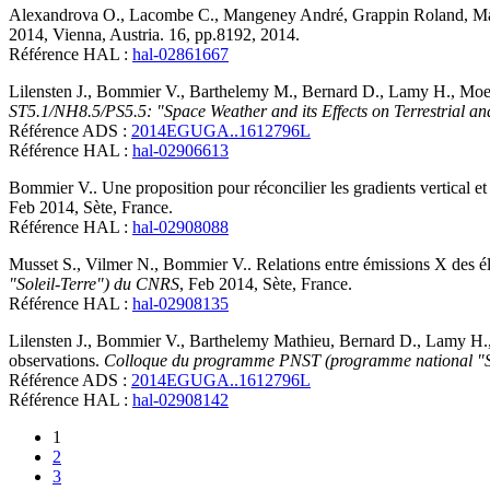
Alexandrova
O.
,
Lacombe
C.
,
Mangeney
André
,
Grappin
Roland
,
Ma
2014, Vienna, Austria. 16, pp.8192, 2014
.
Référence HAL :
hal-02861667
Lilensten
J.
,
Bommier
V.
,
Barthelemy
M.
,
Bernard
D.
,
Lamy
H.
,
Moe
ST5.1/NH8.5/PS5.5: "Space Weather and its Effects on Terrestrial a
Référence ADS :
2014EGUGA..1612796L
Référence HAL :
hal-02906613
Bommier
V.
.
Une proposition pour réconcilier les gradients vertical e
Feb 2014, Sète, France
.
Référence HAL :
hal-02908088
Musset
S.
,
Vilmer
N.
,
Bommier
V.
.
Relations entre émissions X des él
"Soleil-Terre") du CNRS
, Feb 2014, Sète, France
.
Référence HAL :
hal-02908135
Lilensten
J.
,
Bommier
V.
,
Barthelemy
Mathieu
,
Bernard
D.
,
Lamy
H.
observations
.
Colloque du programme PNST (programme national "S
Référence ADS :
2014EGUGA..1612796L
Référence HAL :
hal-02908142
1
2
3