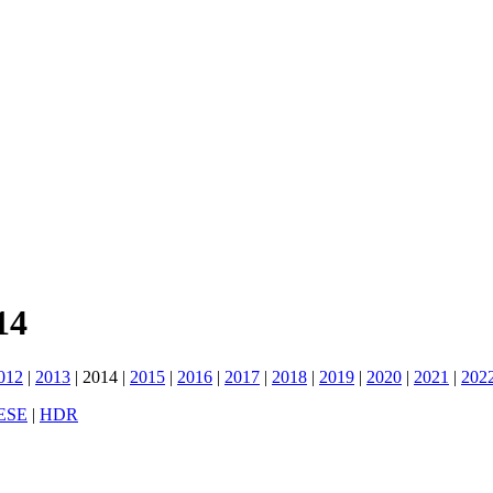
14
012
|
2013
|
2014
|
2015
|
2016
|
2017
|
2018
|
2019
|
2020
|
2021
|
202
ESE
|
HDR