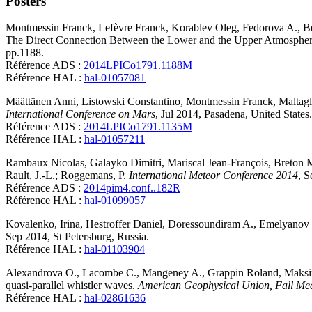
Posters
Montmessin
Franck
,
Lefèvre
Franck
,
Korablev
Oleg
,
Fedorova
A.
,
B
The Direct Connection Between the Lower and the Upper Atmosphere
pp.1188
.
Référence ADS :
2014LPICo1791.1188M
Référence HAL :
hal-01057081
Määttänen
Anni
,
Listowski
Constantino
,
Montmessin
Franck
,
Maltagl
International Conference on Mars
, Jul 2014, Pasadena, United States
Référence ADS :
2014LPICo1791.1135M
Référence HAL :
hal-01057211
Rambaux
Nicolas
,
Galayko
Dimitri
,
Mariscal
Jean-François
,
Breton
M
Rault, J.-L.; Roggemans, P.
International Meteor Conference 2014
, S
Référence ADS :
2014pim4.conf..182R
Référence HAL :
hal-01099057
Kovalenko,
Irina
,
Hestroffer
Daniel
,
Doressoundiram
A.
,
Emelyanov
Sep 2014, St Petersburg, Russia
.
Référence HAL :
hal-01103904
Alexandrova
O.
,
Lacombe
C.
,
Mangeney
A.
,
Grappin
Roland
,
Maksi
quasi-parallel whistler waves
.
American Geophysical Union, Fall Me
Référence HAL :
hal-02861636