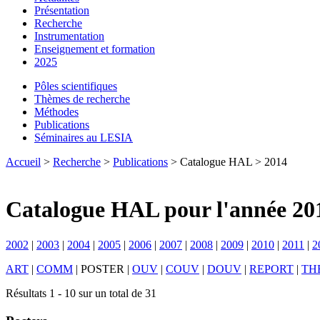
Présentation
Recherche
Instrumentation
Enseignement et formation
2025
Pôles scientifiques
Thèmes de recherche
Méthodes
Publications
Séminaires au LESIA
Accueil
>
Recherche
>
Publications
> Catalogue HAL > 2014
Catalogue HAL pour l'année 20
2002
|
2003
|
2004
|
2005
|
2006
|
2007
|
2008
|
2009
|
2010
|
2011
|
2
ART
|
COMM
|
POSTER
|
OUV
|
COUV
|
DOUV
|
REPORT
|
TH
Résultats 1 - 10 sur un total de 31