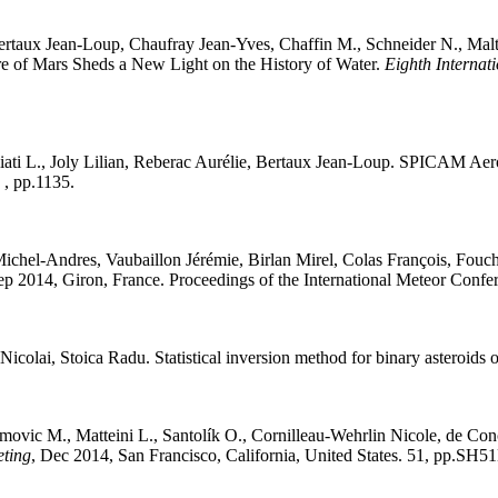
ertaux
Jean-Loup
,
Chaufray
Jean-Yves
,
Chaffin
M.
,
Schneider
N.
,
Malt
 of Mars Sheds a New Light on the History of Water
.
Eighth Internat
iati
L.
,
Joly
Lilian
,
Reberac
Aurélie
,
Bertaux
Jean-Loup
.
SPICAM Aeroso
.
, pp.1135
.
ichel-Andres
,
Vaubaillon
Jérémie
,
Birlan
Mirel
,
Colas
François
,
Fouch
ep 2014, Giron, France. Proceedings of the International Meteor Conf
Nicolai
,
Stoica
Radu
.
Statistical inversion method for binary asteroids 
movic
M.
,
Matteini
L.
,
Santolík
O.
,
Cornilleau-Wehrlin
Nicole
,
de Con
eting
, Dec 2014, San Francisco, California, United States. 51, pp.SH