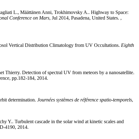
agliati
L.
,
Määttänen
Anni
,
Trokhimovsky
A.
.
Highway to Space:
ional Conference on Mars
, Jul 2014, Pasadena, United States.
,
l Vertical Distribution Climatology from UV Occultations
.
Eighth
et
Thierry
.
Detection of spectral UV from meteors by a nanosatellite
.
erence, pp.182-184, 2014
.
orbit determination
.
Journées systèmes de référence spatio-temporels
,
chy
Y.
.
Turbulent cascade in the solar wind at kinetic scales and
51D-4190, 2014
.