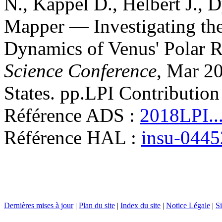
N.
,
Kappel
D.
,
Helbert
J.
,
D
Mapper — Investigating the
Dynamics of Venus' Polar 
Science Conference
, Mar 2
States. pp.LPI Contributio
Référence ADS :
2018LPI..
Référence HAL :
insu-044
Dernières mises à jour
|
Plan du site
|
Index du site
|
Notice Légale
|
Si