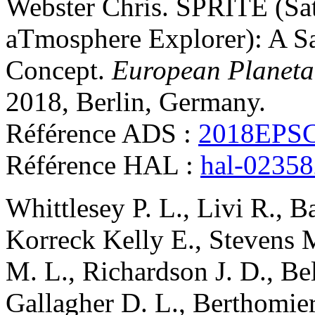
Webster
Chris
.
SPRITE (Sat
aTmosphere Explorer): A S
Concept
.
European Planeta
2018, Berlin, Germany
.
Référence ADS :
2018EPSC.
Référence HAL :
hal-0235
Whittlesey
P. L.
,
Livi
R.
,
Ba
Korreck
Kelly E.
,
Stevens
M
M. L.
,
Richardson
J. D.
,
Be
Gallagher
D. L.
,
Berthomie