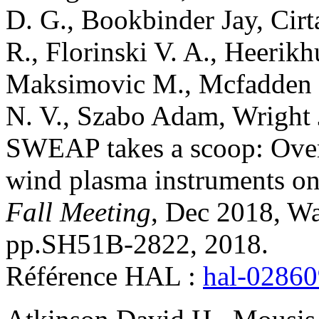
D. G.
,
Bookbinder
Jay
,
Cirt
R.
,
Florinski
V. A.
,
Heerikh
Maksimovic
M.
,
Mcfadden
N. V.
,
Szabo
Adam
,
Wright
SWEAP takes a scoop: Overv
wind plasma instruments on
Fall Meeting
, Dec 2018, Wa
pp.SH51B-2822, 2018
.
Référence HAL :
hal-0286