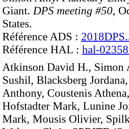
Giant
.
DPS meeting #50
, O
States
.
Référence ADS :
2018DPS.
Référence HAL :
hal-0235
Atkinson
David H.
,
Simon
Sushil
,
Blacksberg
Jordana
Anthony
,
Coustenis
Athena
Hofstadter
Mark
,
Lunine
Jo
Mark
,
Mousis
Olivier
,
Spil