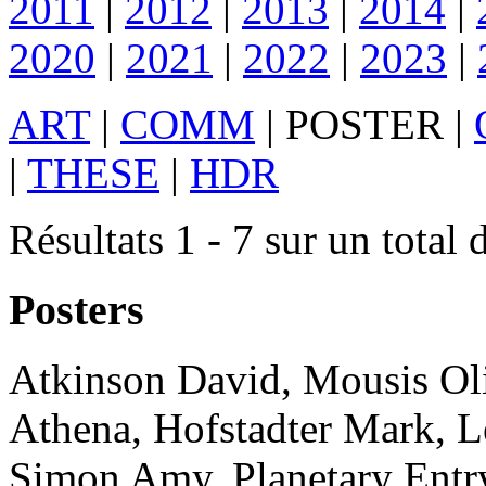
2011
|
2012
|
2013
|
2014
|
2020
|
2021
|
2022
|
2023
|
ART
|
COMM
|
POSTER
|
|
THESE
|
HDR
Résultats 1 - 7 sur un total 
Posters
Atkinson
David
,
Mousis
Ol
Athena
,
Hofstadter
Mark
,
L
Simon
Amy
.
Planetary Entr