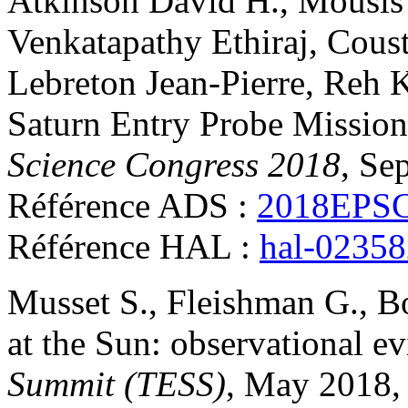
Atkinson
David H.
,
Mousis
Venkatapathy
Ethiraj
,
Coust
Lebreton
Jean-Pierre
,
Reh
Saturn Entry Probe Missio
Science Congress 2018
, Se
Référence ADS :
2018EPSC.
Référence HAL :
hal-0235
Musset
S.
,
Fleishman
G.
,
B
at the Sun: observational e
Summit (TESS)
, May 2018, 