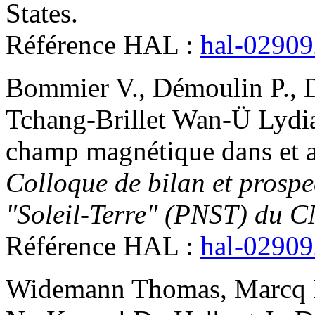
States
.
Référence HAL :
hal-0290
Bommier
V.
,
Démoulin
P.
,
Tchang-Brillet
Wan-Ü Lydi
champ magnétique dans et au
Colloque de bilan et prosp
"Soleil-Terre" (PNST) du 
Référence HAL :
hal-0290
Widemann
Thomas
,
Marcq