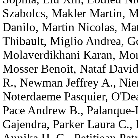
Szabolcs
,
Makler
Martin
,
M
Danilo
,
Martin
Nicolas
,
Ma
Thibault
,
Miglio
Andrea
,
G
Molaverdikhani
Karan
,
Mon
Mosser
Benoit
,
Nataf
Davi
R.
,
Newman
Jeffrey A.
,
Nie
Noterdaeme
Pasquier
,
O'De
Pace
Andrew B.
,
Palanque-
Gajendra
,
Parker
Laura C.
,
Annika H. G.
,
Petitjean
Pat