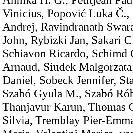
Vinicius
,
Popović
Luka Č.
,
Andrej
,
Ravindranath
Swar
John
,
Rybizki
Jan
,
Sakari
C
Schiavon
Ricardo
,
Schimd
Arnaud
,
Siudek
Malgorzata
Daniel
,
Sobeck
Jennifer
,
St
Szabó
Gyula M.
,
Szabó
Rób
Thanjavur
Karun
,
Thomas
Silvia
,
Tremblay
Pier-Emm