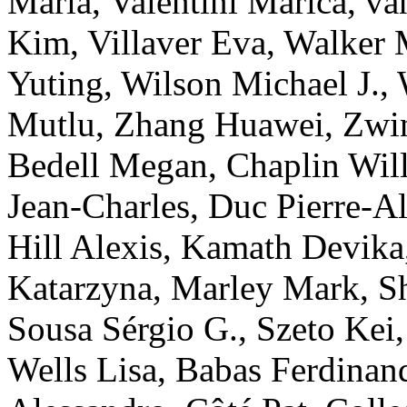
Maria
,
Valentini
Marica
,
va
Kim
,
Villaver
Eva
,
Walker
Yuting
,
Wilson
Michael J.
,
Mutlu
,
Zhang
Huawei
,
Zwi
Bedell
Megan
,
Chaplin
Wil
Jean-Charles
,
Duc
Pierre-A
Hill
Alexis
,
Kamath
Devika
Katarzyna
,
Marley
Mark
,
S
Sousa
Sérgio G.
,
Szeto
Kei
Wells
Lisa
,
Babas
Ferdinan