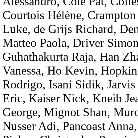
Alessandro
,
Côté
Pat
,
Colle
Courtois
Hélène
,
Crampton
Luke
,
de Grijs
Richard
,
De
Matteo
Paola
,
Driver
Simo
Guhathakurta
Raja
,
Han
Zh
Vanessa
,
Ho
Kevin
,
Hopkin
Rodrigo
,
Isani
Sidik
,
Jarvis
Eric
,
Kaiser
Nick
,
Kneib
Je
George
,
Mignot
Shan
,
Muro
Nusser
Adi
,
Pancoast
Anna