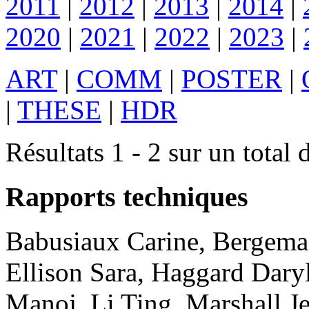
2011
|
2012
|
2013
|
2014
|
2020
|
2021
|
2022
|
2023
|
ART
|
COMM
|
POSTER
|
|
THESE
|
HDR
Résultats 1 - 2 sur un total 
Rapports techniques
Babusiaux
Carine
,
Bergema
Ellison
Sara
,
Haggard
Dary
Manoj
,
Li
Ting
,
Marshall
J