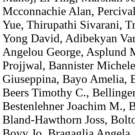
Mcconnachie
Alan
,
Perciva
Yue
,
Thirupathi
Sivarani
,
T
Yong
David
,
Adibekyan
Va
Angelou
George
,
Asplund
M
Projjwal
,
Bannister
Michel
Giuseppina
,
Bayo
Amelia
,
Beers
Timothy C.
,
Bellinge
Bestenlehner
Joachim M.
,
B
Bland-Hawthorn
Joss
,
Bolt
Bovy
Jo
,
Bragaglia
Angela