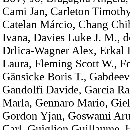
Cami
Jan
,
Carleton
Timoth
Catelan
Márcio
,
Chang
Chi
Ivana
,
Davies
Luke J. M.
,
d
Drlica-Wagner
Alex
,
Erkal
Laura
,
Fleming
Scott W.
,
Fo
Gänsicke
Boris T.
,
Gabdeev
Gandolfi
Davide
,
Garcia
Ra
Marla
,
Gennaro
Mario
,
Giel
Gordon
Yjan
,
Goswami
Ar
Carl
,
Guiglion
Guillaume
,