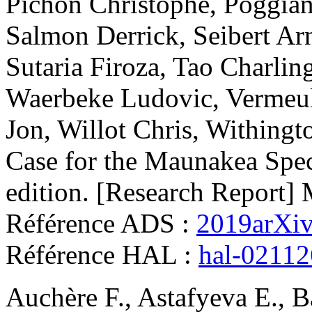
Pichon
Christophe
,
Poggian
Salmon
Derrick
,
Seibert
Ar
Sutaria
Firoza
,
Tao
Charlin
Waerbeke
Ludovic
,
Vermeu
Jon
,
Willot
Chris
,
Withingt
Case for the Maunakea Spec
edition
.
[Research Report]
Référence ADS :
2019arXi
Référence HAL :
hal-0211
Auchère
F.
,
Astafyeva
E.
,
B