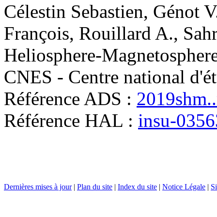
Célestin
Sebastien
,
Génot
V
François
,
Rouillard
A.
,
Sahr
Heliosphere-Magnetospher
CNES - Centre national d'ét
Référence ADS :
2019shm..r
Référence HAL :
insu-035
Dernières mises à jour
|
Plan du site
|
Index du site
|
Notice Légale
|
Si