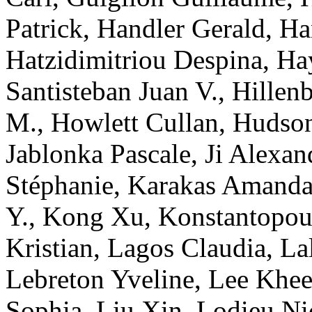
Patrick
,
Handler
Gerald
,
Ha
Hatzidimitriou
Despina
,
Ha
Santisteban
Juan V.
,
Hillen
M.
,
Howlett
Cullan
,
Hudso
Jablonka
Pascale
,
Ji
Alexan
Stéphanie
,
Karakas
Amand
Y.
,
Kong
Xu
,
Konstantopou
Kristian
,
Lagos
Claudia
,
La
Lebreton
Yveline
,
Lee
Khee
Sophia
,
Liu
Xin
,
Lodieu
Ni