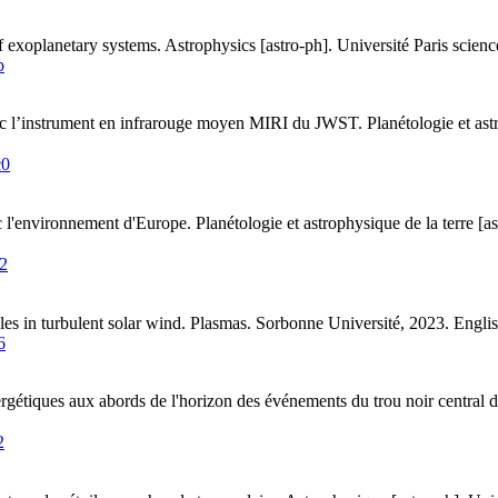
of exoplanetary systems
.
Astrophysics [astro-ph]. Université Paris science
b
vec l’instrument en infrarouge moyen MIRI du JWST
.
Planétologie et as
c0
ec l'environnement d'Europe
.
Planétologie et astrophysique de la terre [
2
es in turbulent solar wind
.
Plasmas. Sorbonne Université, 2023. Engli
6
tiques aux abords de l'horizon des événements du trou noir central d
2