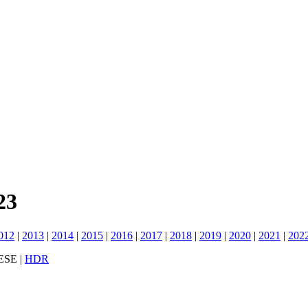
23
012
|
2013
|
2014
|
2015
|
2016
|
2017
|
2018
|
2019
|
2020
|
2021
|
202
ESE
|
HDR