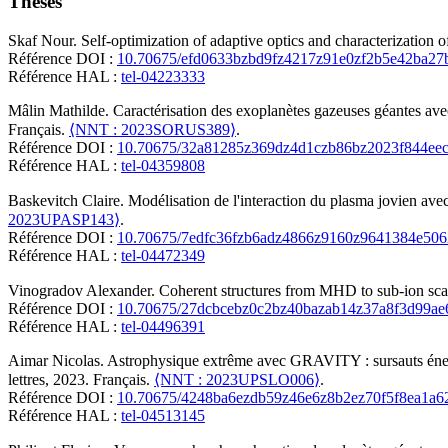
Thèses
Skaf
Nour
.
Self-optimization of adaptive optics and characterization 
Référence DOI :
10.70675/efd0633bzbd9fz4217z91e0zf2b5e42ba27
Référence HAL :
tel-04223333
Mâlin
Mathilde
.
Caractérisation des exoplanètes gazeuses géantes a
Français.
⟨NNT : 2023SORUS389⟩
.
Référence DOI :
10.70675/32a81285z369dz4d1czb86bz2023f844ee
Référence HAL :
tel-04359808
Baskevitch
Claire
.
Modélisation de l'interaction du plasma jovien av
2023UPASP143⟩
.
Référence DOI :
10.70675/7edfc36fzb6adz4866z9160z9641384e506
Référence HAL :
tel-04472349
Vinogradov
Alexander
.
Coherent structures from MHD to sub-ion scal
Référence DOI :
10.70675/27dcbcebz0c2bz40bazab14z37a8f3d99ae
Référence HAL :
tel-04496391
Aimar
Nicolas
.
Astrophysique extrême avec GRAVITY : sursauts énergé
lettres, 2023. Français.
⟨NNT : 2023UPSLO006⟩
.
Référence DOI :
10.70675/4248ba6ezdb59z46e6z8b2ez70f5f8ea1a6
Référence HAL :
tel-04513145