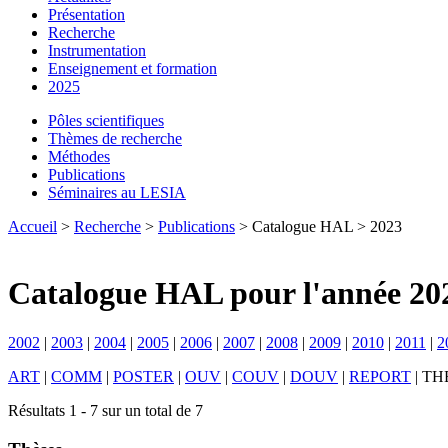
Présentation
Recherche
Instrumentation
Enseignement et formation
2025
Pôles scientifiques
Thèmes de recherche
Méthodes
Publications
Séminaires au LESIA
Accueil
>
Recherche
>
Publications
> Catalogue HAL > 2023
Catalogue HAL pour l'année 20
2002
|
2003
|
2004
|
2005
|
2006
|
2007
|
2008
|
2009
|
2010
|
2011
|
2
ART
|
COMM
|
POSTER
|
OUV
|
COUV
|
DOUV
|
REPORT
|
TH
Résultats 1 - 7 sur un total de 7