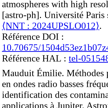
atmospheres with high reso
[astro-ph]. Université Paris 
⟨NNT : 2024UPSLO012⟩
.
Référence DOI :
10.70675/1504d53ez1b07z
Référence HAL :
tel-05154
Mauduit
Émilie
.
Méthodes p
en ondes radio basses fréque
identification des contamin
applications à Jupiter
.
Astro