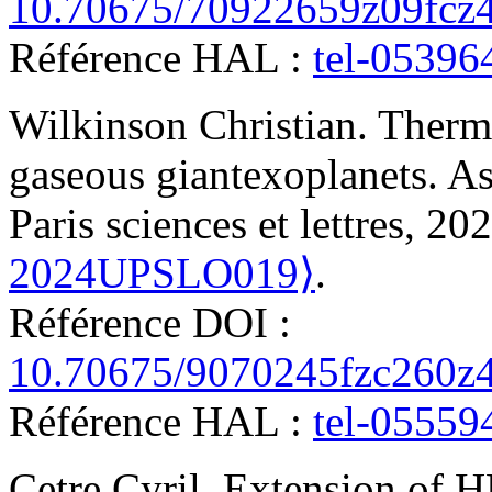
10.70675/70922659z09fcz
Référence HAL :
tel-05396
Wilkinson
Christian
.
Therma
gaseous giantexoplanets
.
As
Paris sciences et lettres, 20
2024UPSLO019⟩
.
Référence DOI :
10.70675/9070245fzc260z
Référence HAL :
tel-05559
Cetre
Cyril
.
Extension of H