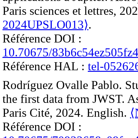
Paris sciences et lettres, 20
2024UPSLO013⟩
.
Référence DOI :
10.70675/83b6c54ez505fz4
Référence HAL :
tel-05262
Rodríguez Ovalle
Pablo
.
St
the first data from JWST
.
As
Paris Cité, 2024. English.
⟨
Référence DOI :