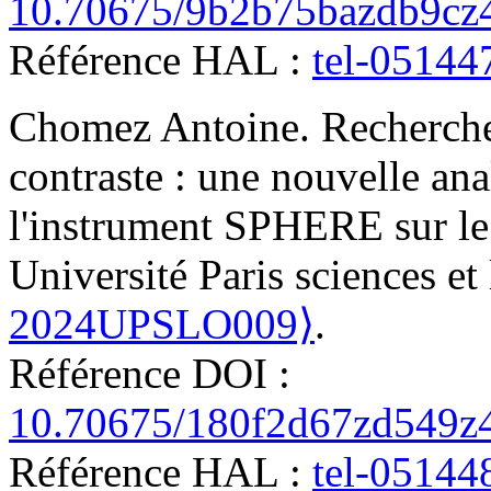
10.70675/9b2b75bazdb9cz
Référence HAL :
tel-05144
Chomez
Antoine
.
Recherche
contraste : une nouvelle a
l'instrument SPHERE sur l
Université Paris sciences et
2024UPSLO009⟩
.
Référence DOI :
10.70675/180f2d67zd549z
Référence HAL :
tel-05144