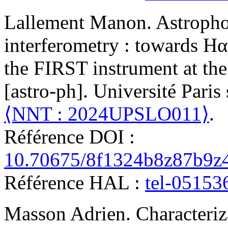
Lallement
Manon
.
Astropho
interferometry : towards Hα
the FIRST instrument at the
[astro-ph]. Université Paris 
⟨NNT : 2024UPSLO011⟩
.
Référence DOI :
10.70675/8f1324b8z87b9z
Référence HAL :
tel-05153
Masson
Adrien
.
Characteriz