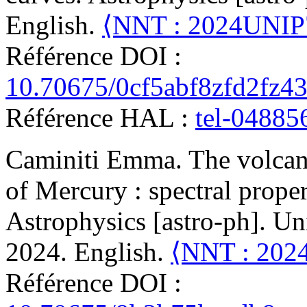
English.
⟨NNT : 2024UNIP
Référence DOI :
10.70675/0cf5abf8zfd2fz4
Référence HAL :
tel-04885
Caminiti
Emma
.
The volcan
of Mercury : spectral proper
Astrophysics [astro-ph]. Univ
2024. English.
⟨NNT : 20
Référence DOI :