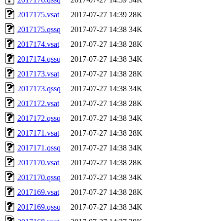
2017175.vsat
2017-07-27 14:39
28K
2017175.qssq
2017-07-27 14:38
34K
2017174.vsat
2017-07-27 14:38
28K
2017174.qssq
2017-07-27 14:38
34K
2017173.vsat
2017-07-27 14:38
28K
2017173.qssq
2017-07-27 14:38
34K
2017172.vsat
2017-07-27 14:38
28K
2017172.qssq
2017-07-27 14:38
34K
2017171.vsat
2017-07-27 14:38
28K
2017171.qssq
2017-07-27 14:38
34K
2017170.vsat
2017-07-27 14:38
28K
2017170.qssq
2017-07-27 14:38
34K
2017169.vsat
2017-07-27 14:38
28K
2017169.qssq
2017-07-27 14:38
34K