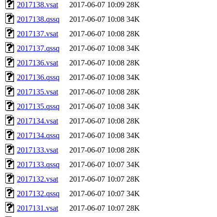
2017138.vsat
2017-06-07 10:09
28K
2017138.qssq
2017-06-07 10:08
34K
2017137.vsat
2017-06-07 10:08
28K
2017137.qssq
2017-06-07 10:08
34K
2017136.vsat
2017-06-07 10:08
28K
2017136.qssq
2017-06-07 10:08
34K
2017135.vsat
2017-06-07 10:08
28K
2017135.qssq
2017-06-07 10:08
34K
2017134.vsat
2017-06-07 10:08
28K
2017134.qssq
2017-06-07 10:08
34K
2017133.vsat
2017-06-07 10:08
28K
2017133.qssq
2017-06-07 10:07
34K
2017132.vsat
2017-06-07 10:07
28K
2017132.qssq
2017-06-07 10:07
34K
2017131.vsat
2017-06-07 10:07
28K