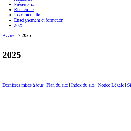
Présentation
Recherche
Instrumentation
Enseignement et formation
2025
Accueil
> 2025
2025
Dernières mises à jour
|
Plan du site
|
Index du site
|
Notice Légale
|
Si