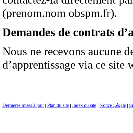
(prenom.nom
obspm.fr).
Demandes de contrats d’a
Nous ne recevons aucune d
d’apprentissage via ce site 
Dernières mises à jour
|
Plan du site
|
Index du site
|
Notice Légale
|
Si