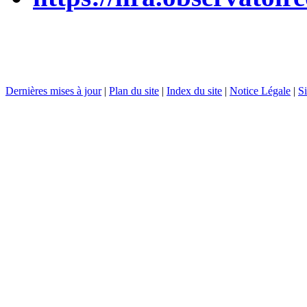
Dernières mises à jour
|
Plan du site
|
Index du site
|
Notice Légale
|
Si