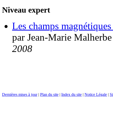
Niveau expert
Les champs magnétiques 
par Jean-Marie Malherbe
2008
Dernières mises à jour
|
Plan du site
|
Index du site
|
Notice Légale
|
Si