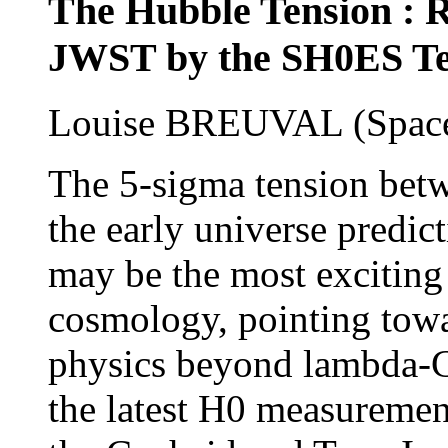
The Hubble Tension : 
JWST by the SH0ES T
Louise BREUVAL (Space T
The 5-sigma tension bet
the early universe predic
may be the most excitin
cosmology, pointing towa
physics beyond lambda-CD
the latest H0 measureme