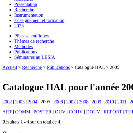
Présentation
Recherche
Instrumentation
Enseignement et formation
2025
Pôles scientifiques
Thèmes de recherche
Méthodes
Publications
Séminaires au LESIA
Accueil
>
Recherche
>
Publications
> Catalogue HAL > 2005
Catalogue HAL pour l'année 20
2002
|
2003
|
2004
|
2005
|
2006
|
2007
|
2008
|
2009
|
2010
|
2011
|
2
ART
|
COMM
|
POSTER
|
OUV
|
COUV
|
DOUV
|
REPORT
|
TH
Résultats 1 - 4 sur un total de 4