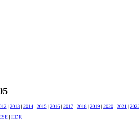
05
012
|
2013
|
2014
|
2015
|
2016
|
2017
|
2018
|
2019
|
2020
|
2021
|
202
ESE
|
HDR