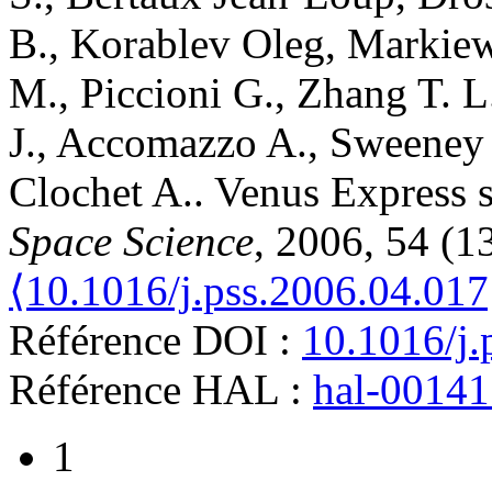
B.
,
Korablev
Oleg
,
Markiew
M.
,
Piccioni
G.
,
Zhang
T. L
J.
,
Accomazzo
A.
,
Sweeney
Clochet
A.
.
Venus Express s
Space Science
, 2006, 54 (1
⟨10.1016/j.pss.2006.04.017
Référence DOI :
10.1016/j.
Référence HAL :
hal-0014
1