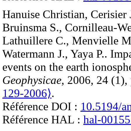
Hanuise
Christian
,
Cerisier
Bruinsma
S.
,
Cornilleau-We
Lathuillere
C.
,
Menvielle
M
Watermann
J.
,
Yaya
P.
.
Impa
events on the earth ionosph
Geophysicae
, 2006, 24 (1)
129-2006⟩
.
Référence DOI :
10.5194/a
Référence HAL :
hal-0015