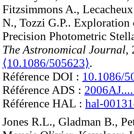
Fitzsimmons
A.
,
Lecacheux
N.
,
Tozzi
G.P.
.
Exploration 
Precision Photometric Stella
The Astronomical Journal
,
⟨10.1086/505623⟩
.
Référence DOI :
10.1086/5
Référence ADS :
2006AJ...
Référence HAL :
hal-0013
Jones
R.L.
,
Gladman
B.
,
Pet