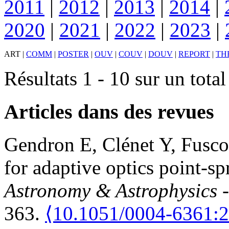
2011
|
2012
|
2013
|
2014
|
2020
|
2021
|
2022
|
2023
|
ART
|
COMM
|
POSTER
|
OUV
|
COUV
|
DOUV
|
REPORT
|
TH
Résultats 1 - 10 sur un tota
Articles dans des revues
Gendron
E
,
Clénet
Y
,
Fusco
for adaptive optics point-sp
Astronomy & Astrophysics 
363.
⟨10.1051/0004-6361: