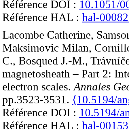
Référence DOI :
10.1051/0
Référence HAL :
hal-0008
Lacombe
Catherine
,
Samso
Maksimovic
Milan
,
Cornill
C.
,
Bosqued
J.-M.
,
Trávníč
magnetosheath – Part 2: Inte
electron scales
.
Annales Ge
pp.3523-3531.
⟨10.5194/a
Référence DOI :
10.5194/a
Référence HAL :
hal-0015