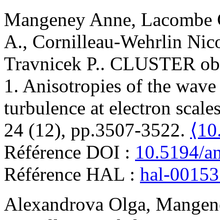
Mangeney
Anne
,
Lacombe
A.
,
Cornilleau-Wehrlin
Nic
Travnicek
P.
.
CLUSTER obse
1. Anisotropies of the wave 
turbulence at electron scales
24 (12), pp.3507-3522.
⟨10
Référence DOI :
10.5194/a
Référence HAL :
hal-0015
Alexandrova
Olga
,
Mangen