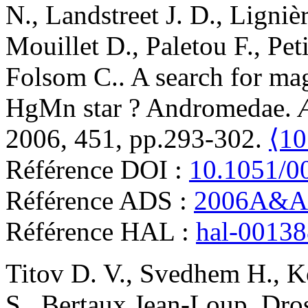
N.
,
Landstreet
J. D.
,
Ligniè
Mouillet
D.
,
Paletou
F.
,
Peti
Folsom
C.
.
A search for mag
HgMn star ? Andromedae
.
2006, 451, pp.293-302.
⟨10
Référence DOI :
10.1051/0
Référence ADS :
2006A&A.
Référence HAL :
hal-0013
Titov
D. V.
,
Svedhem
H.
,
K
S.
,
Bertaux
Jean-Loup
,
Dros