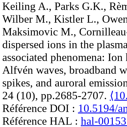
Keiling
A.
,
Parks
G.K.
,
Rè
Wilber
M.
,
Kistler
L.
,
Owe
Maksimovic
M.
,
Cornillea
dispersed ions in the plasm
associated phenomena: Ion h
Alfvén waves, broadband wav
spikes, and auroral emission
24 (10), pp.2685-2707.
⟨10
Référence DOI :
10.5194/a
Référence HAL :
hal-0015