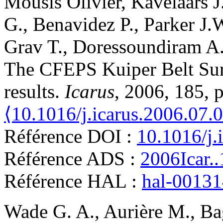
Mousis
Olivier
,
Kavelaars
J
G.
,
Benavidez
P.
,
Parker
J.
Grav
T.
,
Doressoundiram
A
The CFEPS Kuiper Belt Sur
results
.
Icarus
, 2006, 185, 
⟨10.1016/j.icarus.2006.07.
Référence DOI :
10.1016/j.
Référence ADS :
2006Icar..
Référence HAL :
hal-0013
Wade
G. A.
,
Aurière
M.
,
Ba