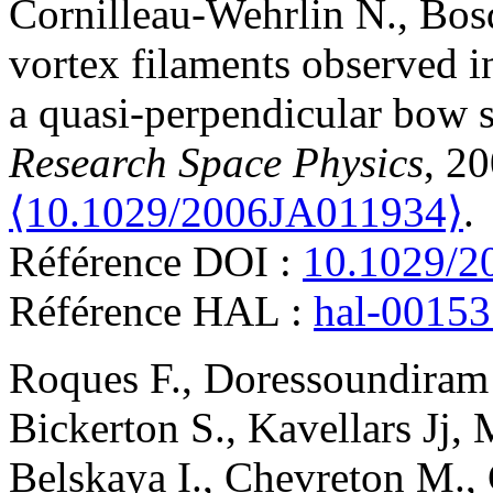
Cornilleau-Wehrlin
N.
,
Bos
vortex filaments observed 
a quasi-perpendicular bow 
Research Space Physics
, 2
⟨10.1029/2006JA011934⟩
.
Référence DOI :
10.1029/2
Référence HAL :
hal-0015
Roques
F.
,
Doressoundiram
Bickerton
S.
,
Kavellars
Jj
,
Belskaya
I.
,
Chevreton
M.
,