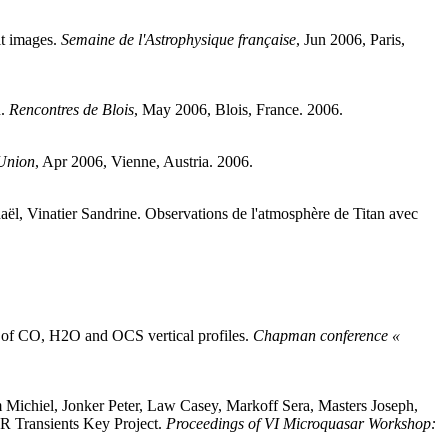
lt images
.
Semaine de l'Astrophysique française
, Jun 2006, Paris,
n
.
Rencontres de Blois
, May 2006, Blois, France. 2006
.
Union
, Apr 2006, Vienne, Austria. 2006
.
aël
,
Vinatier
Sandrine
.
Observations de l'atmosphère de Titan avec
 of CO, H2O and OCS vertical profiles
.
Chapman conference «
m
Michiel
,
Jonker
Peter
,
Law
Casey
,
Markoff
Sera
,
Masters
Joseph
,
 Transients Key Project
.
Proceedings of VI Microquasar Workshop: