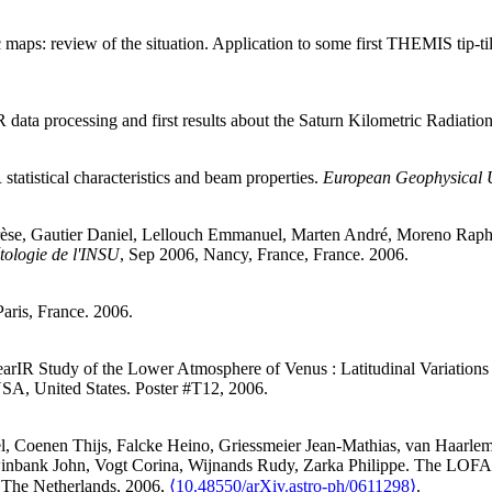
aps: review of the situation. Application to some first THEMIS tip-ti
ta processing and first results about the Saturn Kilometric Radiatio
statistical characteristics and beam properties
.
European Geophysical 
èse
,
Gautier
Daniel
,
Lellouch
Emmanuel
,
Marten
André
,
Moreno
Raph
ologie de l'INSU
, Sep 2006, Nancy, France, France. 2006
.
Paris, France. 2006
.
arIR Study of the Lower Atmosphere of Venus : Latitudinal Variations
SA, United States. Poster #T12, 2006
.
l
,
Coenen
Thijs
,
Falcke
Heino
,
Griessmeier
Jean-Mathias
,
van Haarle
inbank
John
,
Vogt
Corina
,
Wijnands
Rudy
,
Zarka
Philippe
.
The LOFAR
 The Netherlands, 2006,
⟨10.48550/arXiv.astro-ph/0611298⟩
.