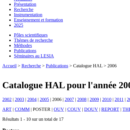
Présentation
Recherche
Instrumentation
Enseignement et formation
2025
Pôles scientifiques
Thèmes de recherche
Méthodes
Publications
Séminaires au LESIA
Accueil
>
Recherche
>
Publications
> Catalogue HAL > 2006
Catalogue HAL pour l'année 20
2002
|
2003
|
2004
|
2005
|
2006
|
2007
|
2008
|
2009
|
2010
|
2011
|
2
ART
|
COMM
|
POSTER
|
OUV
|
COUV
|
DOUV
|
REPORT
|
TH
Résultats 1 - 10 sur un total de 17