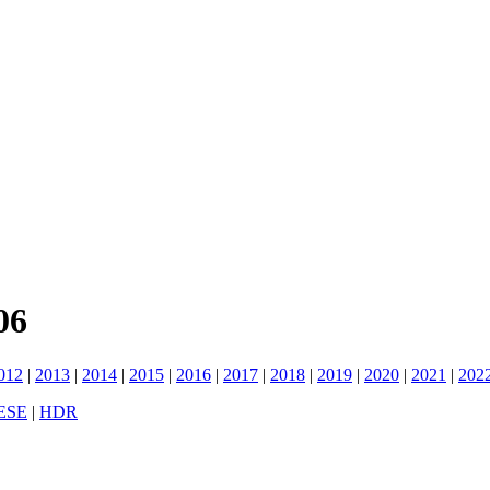
06
012
|
2013
|
2014
|
2015
|
2016
|
2017
|
2018
|
2019
|
2020
|
2021
|
202
ESE
|
HDR