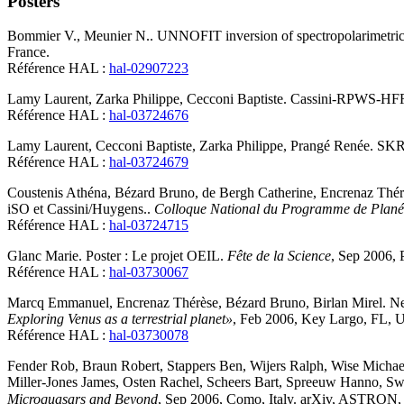
Posters
Bommier
V.
,
Meunier
N.
.
UNNOFIT inversion of spectropolarimetric m
France
.
Référence HAL :
hal-02907223
Lamy
Laurent
,
Zarka
Philippe
,
Cecconi
Baptiste
.
Cassini-RPWS-HFR da
Référence HAL :
hal-03724676
Lamy
Laurent
,
Cecconi
Baptiste
,
Zarka
Philippe
,
Prangé
Renée
.
SKR 
Référence HAL :
hal-03724679
Coustenis
Athéna
,
Bézard
Bruno
,
de Bergh
Catherine
,
Encrenaz
Thér
iSO et Cassini/Huygens.
.
Colloque National du Programme de Planét
Référence HAL :
hal-03724715
Glanc
Marie
.
Poster : Le projet OEIL
.
Fête de la Science
, Sep 2006, 
Référence HAL :
hal-03730067
Marcq
Emmanuel
,
Encrenaz
Thérèse
,
Bézard
Bruno
,
Birlan
Mirel
.
Ne
Exploring Venus as a terrestrial planet»
, Feb 2006, Key Largo, FL, U
Référence HAL :
hal-03730078
Fender
Rob
,
Braun
Robert
,
Stappers
Ben
,
Wijers
Ralph
,
Wise
Michae
Miller-Jones
James
,
Osten
Rachel
,
Scheers
Bart
,
Spreeuw
Hanno
,
Sw
Microquasars and Beyond
, Sep 2006, Como, Italy. arXiv, ASTRON,