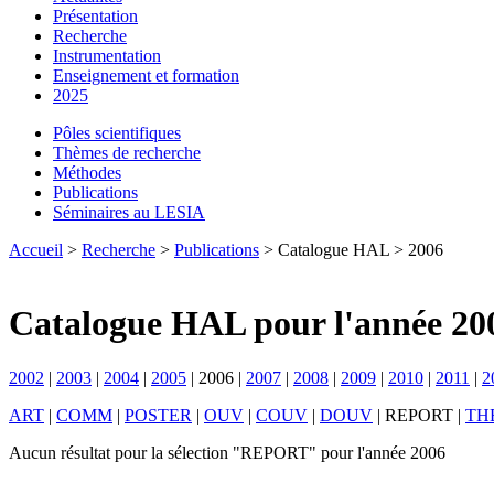
Présentation
Recherche
Instrumentation
Enseignement et formation
2025
Pôles scientifiques
Thèmes de recherche
Méthodes
Publications
Séminaires au LESIA
Accueil
>
Recherche
>
Publications
> Catalogue HAL > 2006
Catalogue HAL pour l'année 20
2002
|
2003
|
2004
|
2005
|
2006
|
2007
|
2008
|
2009
|
2010
|
2011
|
2
ART
|
COMM
|
POSTER
|
OUV
|
COUV
|
DOUV
|
REPORT
|
TH
Aucun résultat pour la sélection "REPORT" pour l'année 2006