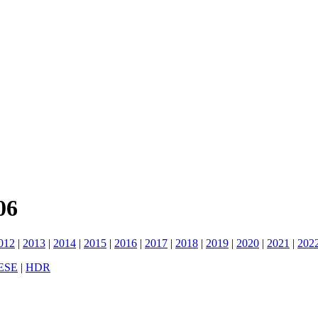
06
012
|
2013
|
2014
|
2015
|
2016
|
2017
|
2018
|
2019
|
2020
|
2021
|
202
ESE
|
HDR