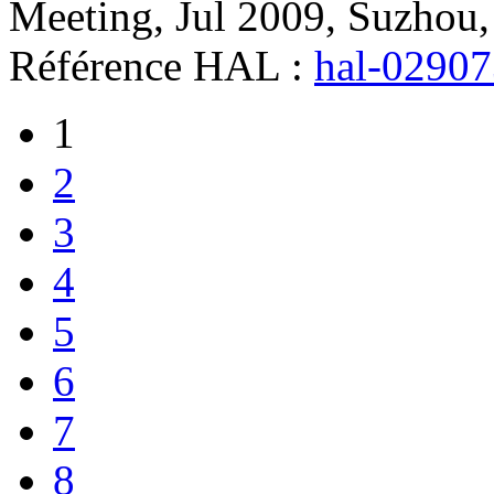
Meeting, Jul 2009, Suzhou,
Référence HAL :
hal-0290
1
2
3
4
5
6
7
8