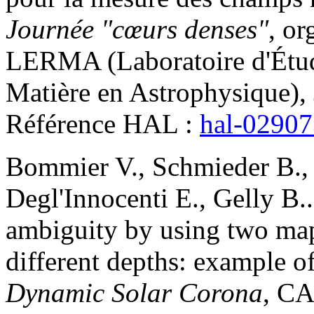
Journée "cœurs denses"
, or
LERMA (Laboratoire d'Étud
Matière en Astrophysique), 
Référence HAL :
hal-0290
Bommier
V.
,
Schmieder
B.
Degl'Innocenti
E.
,
Gelly
B.
ambiguity by using two map
different depths: example 
Dynamic Solar Corona
, CA