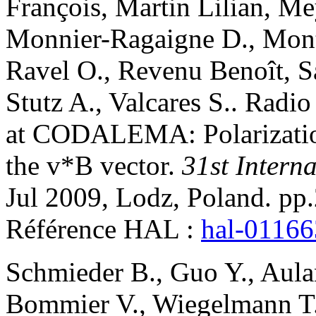
François
,
Martin
Lilian
,
Me
Monnier-Ragaigne
D.
,
Mont
Ravel
O.
,
Revenu
Benoît
,
S
Stutz
A.
,
Valcares
S.
.
Radio 
at CODALEMA: Polarization
the v*B vector
.
31st Intern
Jul 2009, Lodz, Poland. pp
Référence HAL :
hal-0116
Schmieder
B.
,
Guo
Y.
,
Aula
Bommier
V.
,
Wiegelmann
T