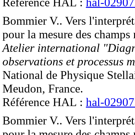
Référence HAL :
hal-0290
Bommier
V.
.
Vers l'interpré
pour la mesure des champs m
Atelier international "Diag
observations et processus 
National de Physique Stell
Meudon, France
.
Référence HAL :
hal-0290
Bommier
V.
.
Vers l'interpré
pour la mesure des champs m