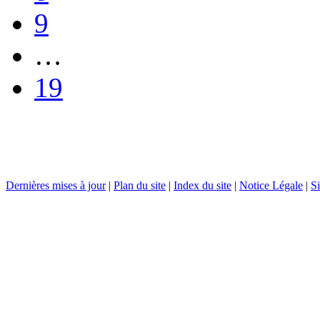
9
…
19
Dernières mises à jour
|
Plan du site
|
Index du site
|
Notice Légale
|
Si