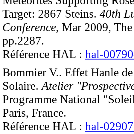
Meteorites Supporting Rose
Target: 2867 Steins
.
40th L
Conference
, Mar 2009, The
pp.2287
.
Référence HAL :
hal-0079
Bommier
V.
.
Effet Hanle de
Solaire
.
Atelier "Prospectiv
Programme National "Soleil
Paris, France
.
Référence HAL :
hal-0290