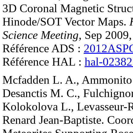
3D Coronal Magnetic Stru
Hinode/SOT Vector Maps
.
Science Meeting
, Sep 2009,
Référence ADS :
2012ASPC
Référence HAL :
hal-0238
Mcfadden
L. A.
,
Ammonito
Desanctis
M. C.
,
Fulchigno
Kolokolova
L.
,
Levasseur-
Renard
Jean-Baptiste
.
Coord