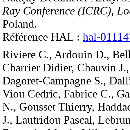
Ray Conference (ICRC), Lo
Poland
.
Référence HAL :
hal-0111
Riviere
C.
,
Ardouin
D.
,
Bell
Charrier
Didier
,
Chauvin
J.
Dagoret-Campagne
S.
,
Dall
Viou
Cedric
,
Fabrice
C.
,
Ga
N.
,
Gousset
Thierry
,
Hadda
J.
,
Lautridou
Pascal
,
Lebru