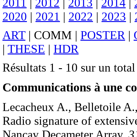
2011
|
2012
|
2013
|
2014
|
2020
|
2021
|
2022
|
2023
|
ART
|
COMM
|
POSTER
|
|
THESE
|
HDR
Résultats 1 - 10 sur un tota
Communications à une co
Lecacheux
A.
,
Belletoile
A.
Radio signature of extensiv
Nançay Decameter Array
.
3