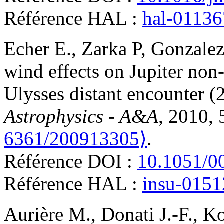
Référence HAL :
hal-0113
Echer
E.
,
Zarka
P
,
Gonzale
wind effects on Jupiter no
Ulysses distant encounter 
Astrophysics - A&A
, 2010,
6361/200913305⟩
.
Référence DOI :
10.1051/0
Référence HAL :
insu-015
Aurière
M.
,
Donati
J.-F.
,
Ko