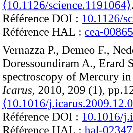
⟨10.1126/science.1191064⟩
Référence DOI :
10.1126/s
Référence HAL :
cea-0086
Vernazza
P.
,
Demeo
F.
,
Ned
Doressoundiram
A.
,
Erard
S
spectroscopy of Mercury in
Icarus
, 2010, 209 (1), pp.1
⟨10.1016/j.icarus.2009.12.
Référence DOI :
10.1016/j.
Référence HAL :
hal-0234