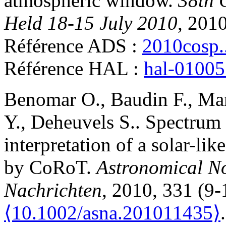
atmospheric window
.
38th 
Held 18-15 July 2010
, 201
Référence ADS :
2010cosp.
Référence HAL :
hal-0100
Benomar
O.
,
Baudin
F.
,
Ma
Y.
,
Deheuvels
S.
.
Spectrum 
interpretation of a solar-l
by CoRoT
.
Astronomical No
Nachrichten
, 2010, 331 (9
⟨10.1002/asna.201011435⟩
.