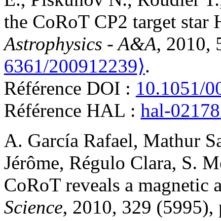
the CoRoT CP2 target star
Astrophysics - A&A
, 2010,
6361/200912239⟩
.
Référence DOI :
10.1051/0
Référence HAL :
hal-0217
A. García
Rafael
,
Mathur
S
Jérôme
,
Régulo
Clara
,
S. M
CoRoT reveals a magnetic act
Science
, 2010, 329 (5995),