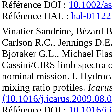
Référence DOI :
10.1002/a
Référence HAL :
hal-0112
Vinatier
Sandrine
,
Bézard
B
Carlson
R.C.
,
Jennings
D.E
Bjoraker
G.L.
,
Michael Flas
Cassini/CIRS limb spectra o
nominal mission. I. Hydroca
mixing ratio profiles
.
Icaru
⟨10.1016/j.icarus.2009.08.
Référence DOI :
10.1016/j.