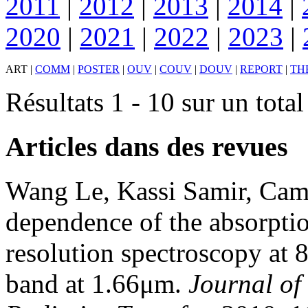
2011
|
2012
|
2013
|
2014
|
2020
|
2021
|
2022
|
2023
|
ART
|
COMM
|
POSTER
|
OUV
|
COUV
|
DOUV
|
REPORT
|
TH
Résultats 1 - 10 sur un tota
Articles dans des revues
Wang
Le
,
Kassi
Samir
,
Cam
dependence of the absorpti
resolution spectroscopy at 
band at 1.66μm
.
Journal of