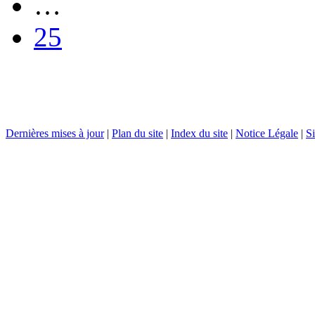
…
25
Dernières mises à jour
|
Plan du site
|
Index du site
|
Notice Légale
|
Si