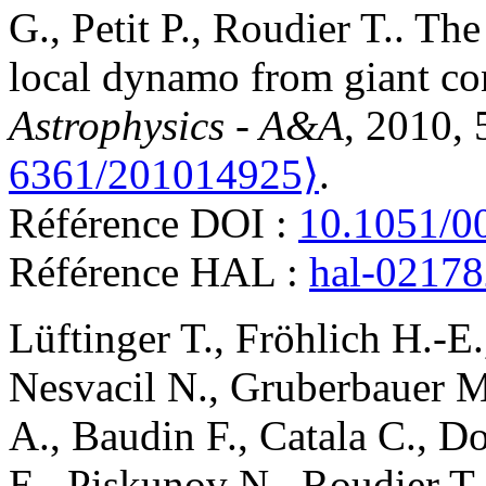
G.
,
Petit
P.
,
Roudier
T.
.
The 
local dynamo from giant co
Astrophysics - A&A
, 2010,
6361/201014925⟩
.
Référence DOI :
10.1051/0
Référence HAL :
hal-0217
Lüftinger
T.
,
Fröhlich
H.-E.
Nesvacil
N.
,
Gruberbauer
M
A.
,
Baudin
F.
,
Catala
C.
,
Do
E.
,
Piskunov
N.
,
Roudier
T.