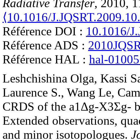
Radiative Transfer
, 2010, 
⟨10.1016/J.JQSRT.2009.10
Référence DOI :
10.1016/J
Référence ADS :
2010JQSR
Référence HAL :
hal-0100
Leshchishina
Olga
,
Kassi
S
Laurence S.
,
Wang
Le
,
Cam
CRDS of the a1Δg-X3Σg- b
Extended observations, quad
and minor isotopologues
.
J