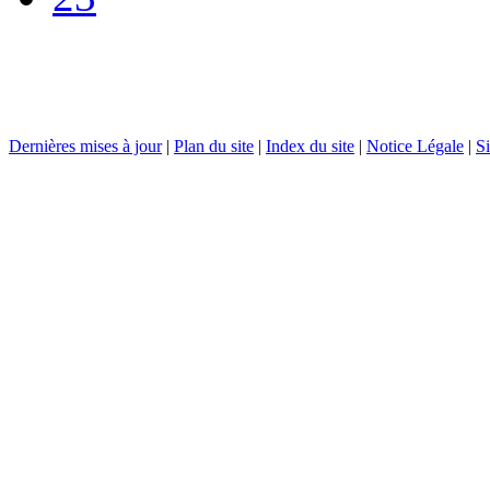
Dernières mises à jour
|
Plan du site
|
Index du site
|
Notice Légale
|
Si