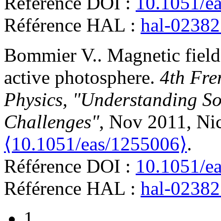
Référence DOI :
10.1051/e
Référence HAL :
hal-0238
Bommier
V.
.
Magnetic field
active photosphere
.
4th Fre
Physics, "Understanding So
Challenges"
, Nov 2011, Nic
⟨10.1051/eas/1255006⟩
.
Référence DOI :
10.1051/e
Référence HAL :
hal-0238
1