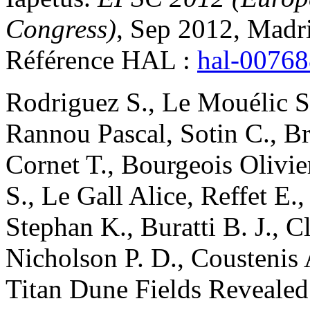
Congress)
, Sep 2012, Madr
Référence HAL :
hal-0076
Rodriguez
S.
,
Le Mouélic
S
Rannou
Pascal
,
Sotin
C.
,
B
Cornet
T.
,
Bourgeois
Olivie
S.
,
Le Gall
Alice
,
Reffet
E.
Stephan
K.
,
Buratti
B. J.
,
Cl
Nicholson
P. D.
,
Coustenis
Titan Dune Fields Revealed