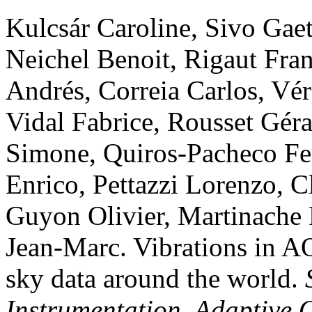
Kulcsár
Caroline
,
Sivo
Gae
Neichel
Benoit
,
Rigaut
Fran
Andrés
,
Correia
Carlos
,
Vér
Vidal
Fabrice
,
Rousset
Géra
Simone
,
Quiros-Pacheco
Fe
Enrico
,
Pettazzi
Lorenzo
,
C
Guyon
Olivier
,
Martinache
Jean-Marc
.
Vibrations in AO
sky data around the world
.
Instrumentation, Adaptive O