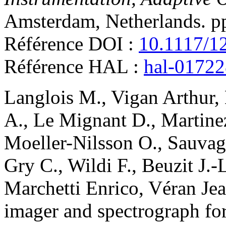
Amsterdam, Netherlands. 
Référence DOI :
10.1117/1
Référence HAL :
hal-0172
Langlois
M.
,
Vigan
Arthur
,
A.
,
Le Mignant
D.
,
Martine
Moeller-Nilsson
O.
,
Sauvag
Gry
C.
,
Wildi
F.
,
Beuzit
J.-
Marchetti
Enrico
,
Véran
Jea
imager and spectrograph f