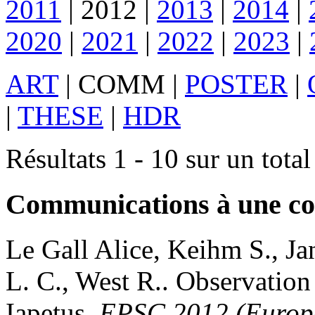
2011
|
2012
|
2013
|
2014
|
2020
|
2021
|
2022
|
2023
|
ART
|
COMM
|
POSTER
|
|
THESE
|
HDR
Résultats 1 - 10 sur un tota
Communications à une co
Le Gall
Alice
,
Keihm
S.
,
Ja
L. C.
,
West
R.
.
Observation 
Iapetus
.
EPSC 2012 (Europe