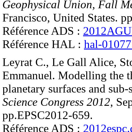
Geophysical Union, Fall M
Francisco, United States. p
Référence ADS :
2012AGU
Référence HAL :
hal-0107
Leyrat
C.
,
Le Gall
Alice
,
St
Emmanuel
.
Modelling the t
planetary surfaces and sub-
Science Congress 2012
, Se
pp.EPSC2012-659
.
Référence ADS :
2012espc.