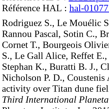
Référence HAL :
hal-0107
Rodriguez
S.
,
Le Mouélic
S
Rannou
Pascal
,
Sotin
C.
,
B
Cornet
T.
,
Bourgeois
Olivie
S.
,
Le Gall
Alice
,
Reffet
E.
Stephan
K.
,
Buratti
B. J.
,
Cl
Nicholson
P. D.
,
Coustenis
activity over Titan dune fi
Third International Plane