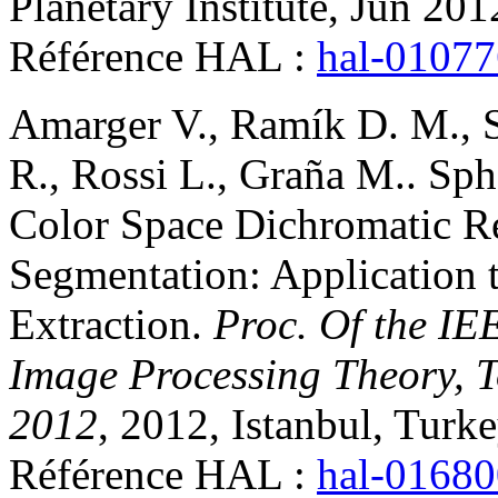
Planetary Institute, Jun 2012
Référence HAL :
hal-0107
Amarger
V.
,
Ramík
D. M.
,
R.
,
Rossi
L.
,
Graña
M.
.
Sph
Color Space Dichromatic R
Segmentation: Application t
Extraction
.
Proc. Of the IE
Image Processing Theory, T
2012
, 2012, Istanbul, Turk
Référence HAL :
hal-0168