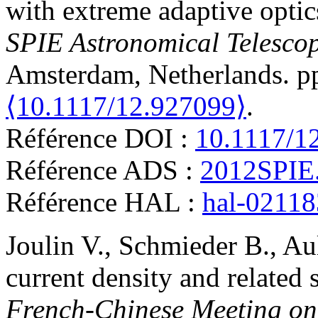
with extreme adaptive opti
SPIE Astronomical Telescop
Amsterdam, Netherlands. 
⟨10.1117/12.927099⟩
.
Référence DOI :
10.1117/1
Référence ADS :
2012SPIE
Référence HAL :
hal-0211
Joulin
V.
,
Schmieder
B.
,
Au
current density and related 
French-Chinese Meeting on