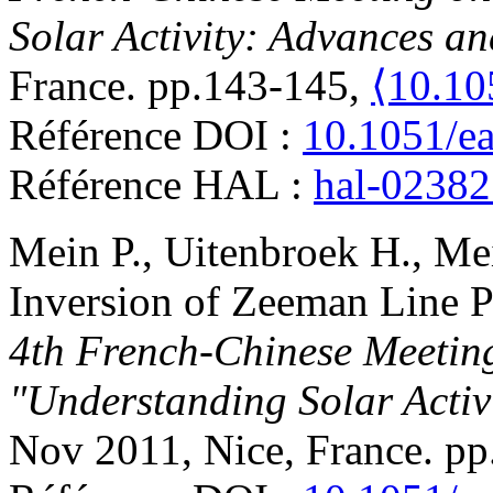
Solar Activity: Advances a
France. pp.143-145,
⟨10.10
Référence DOI :
10.1051/e
Référence HAL :
hal-0238
Mein
P.
,
Uitenbroek
H.
,
Me
Inversion of Zeeman Line P
4th French-Chinese Meeting
"Understanding Solar Activ
Nov 2011, Nice, France. p