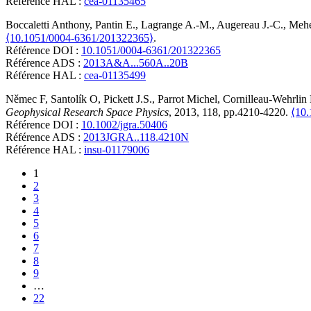
Référence HAL :
cea-01135465
Boccaletti
Anthony
,
Pantin
E.
,
Lagrange
A.-M.
,
Augereau
J.-C.
,
Mehe
⟨10.1051/0004-6361/201322365⟩
.
Référence DOI :
10.1051/0004-6361/201322365
Référence ADS :
2013A&A...560A..20B
Référence HAL :
cea-01135499
Němec
F
,
Santolík
O
,
Pickett
J.S.
,
Parrot
Michel
,
Cornilleau-Wehrlin
Geophysical Research Space Physics
, 2013, 118, pp.4210-4220.
⟨10.
Référence DOI :
10.1002/jgra.50406
Référence ADS :
2013JGRA..118.4210N
Référence HAL :
insu-01179006
1
2
3
4
5
6
7
8
9
…
22