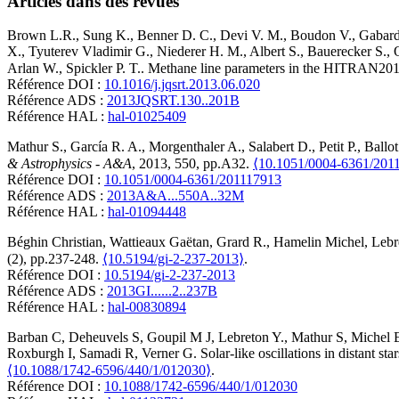
Articles dans des revues
Brown
L.R.
,
Sung
K.
,
Benner
D. C.
,
Devi
V. M.
,
Boudon
V.
,
Gabar
X.
,
Tyuterev
Vladimir G.
,
Niederer
H. M.
,
Albert
S.
,
Bauerecker
S.
,
Arlan W.
,
Spickler
P. T.
.
Methane line parameters in the HITRAN201
Référence DOI :
10.1016/j.jqsrt.2013.06.020
Référence ADS :
2013JQSRT.130..201B
Référence HAL :
hal-01025409
Mathur
S.
,
García
R. A.
,
Morgenthaler
A.
,
Salabert
D.
,
Petit
P.
,
Ballot
& Astrophysics - A&A
, 2013, 550, pp.A32.
⟨10.1051/0004-6361/201
Référence DOI :
10.1051/0004-6361/201117913
Référence ADS :
2013A&A...550A..32M
Référence HAL :
hal-01094448
Béghin
Christian
,
Wattieaux
Gaëtan
,
Grard
R.
,
Hamelin
Michel
,
Lebr
(2), pp.237-248.
⟨10.5194/gi-2-237-2013⟩
.
Référence DOI :
10.5194/gi-2-237-2013
Référence ADS :
2013GI......2..237B
Référence HAL :
hal-00830894
Barban
C
,
Deheuvels
S
,
Goupil
M J
,
Lebreton
Y.
,
Mathur
S
,
Michel
Roxburgh
I
,
Samadi
R
,
Verner
G
.
Solar-like oscillations in distant s
⟨10.1088/1742-6596/440/1/012030⟩
.
Référence DOI :
10.1088/1742-6596/440/1/012030