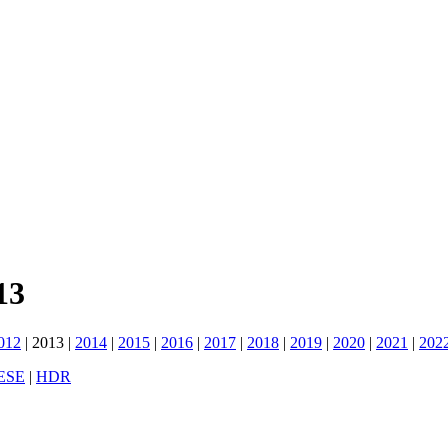
13
012
|
2013
|
2014
|
2015
|
2016
|
2017
|
2018
|
2019
|
2020
|
2021
|
202
ESE
|
HDR