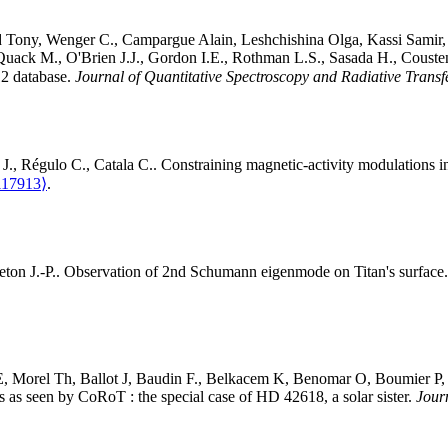
d
Tony
,
Wenger
C.
,
Campargue
Alain
,
Leshchishina
Olga
,
Kassi
Samir
Quack
M.
,
O'Brien
J.J.
,
Gordon
I.E.
,
Rothman
L.S.
,
Sasada
H.
,
Couste
2 database
.
Journal of Quantitative Spectroscopy and Radiative Transf
J.
,
Régulo
C.
,
Catala
C.
.
Constraining magnetic-activity modulations
117913⟩
.
eton
J.-P.
.
Observation of 2nd Schumann eigenmode on Titan's surface
E
,
Morel
Th
,
Ballot
J
,
Baudin
F.
,
Belkacem
K
,
Benomar
O
,
Boumier
P
tars as seen by CoRoT : the special case of HD 42618, a solar sister
.
Jour