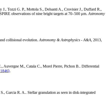
ry
J.
,
Tozzi
G. P.
,
Mottola
S.
,
Delsanti
A.
,
Crovisier
J.
,
Duffard
R.
,
PIRE observations of nine bright targets at 70–500 μm
.
Astronomy
nd collisional evolution
.
Astronomy & Astrophysics - A&A
, 2013,
.
,
Auvergne
M.
,
Catala
C.
,
Morel
Pierre
,
Pichon
B.
.
Differential
21846⟩
.
S.
,
Garcia
R. A.
.
Stellar granulation as seen in disk-integrated