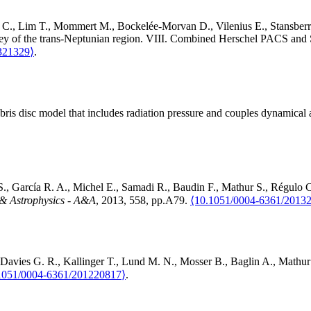
C.
,
Lim
T.
,
Mommert
M.
,
Bockelée-Morvan
D.
,
Vilenius
E.
,
Stansber
y of the trans-Neptunian region. VIII. Combined Herschel PACS and S
321329⟩
.
is disc model that includes radiation pressure and couples dynamical a
S.
,
García
R. A.
,
Michel
E.
,
Samadi
R.
,
Baudin
F.
,
Mathur
S.
,
Régulo
C
& Astrophysics - A&A
, 2013, 558, pp.A79.
⟨10.1051/0004-6361/2013
Davies
G. R.
,
Kallinger
T.
,
Lund
M. N.
,
Mosser
B.
,
Baglin
A.
,
Mathur
1051/0004-6361/201220817⟩
.