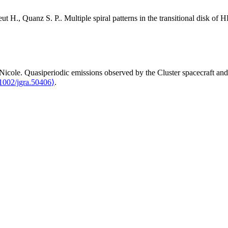
ut
H.
,
Quanz
S. P.
.
Multiple spiral patterns in the transitional disk of
Nicole
.
Quasiperiodic emissions observed by the Cluster spacecraft and
1002/jgra.50406⟩
.