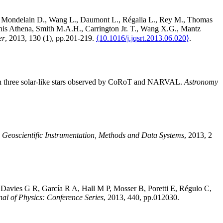
,
Mondelain
D.
,
Wang
L.
,
Daumont
L.
,
Régalia
L.
,
Rey
M.
,
Thomas
nis
Athena
,
Smith
M.A.H.
,
Carrington Jr.
T.
,
Wang
X.G.
,
Mantz
er
, 2013, 130 (1), pp.201-219.
⟨10.1016/j.jqsrt.2013.06.020⟩
.
 in three solar-like stars observed by CoRoT and NARVAL
.
Astronomy
.
Geoscientific Instrumentation, Methods and Data Systems
, 2013, 2
,
Davies
G R
,
García
R A
,
Hall
M P
,
Mosser
B
,
Poretti
E
,
Régulo
C
,
nal of Physics: Conference Series
, 2013, 440, pp.012030.