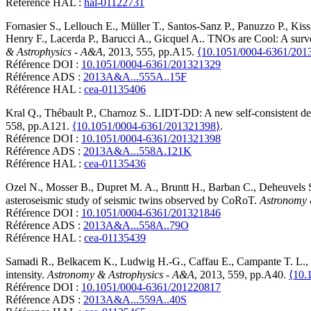
Référence HAL :
hal-01122731
Fornasier
S.
,
Lellouch
E.
,
Müller
T.
,
Santos-Sanz
P.
,
Panuzzo
P.
,
Kiss
Henry
F.
,
Lacerda
P.
,
Barucci
A.
,
Gicquel
A.
.
TNOs are Cool: A surve
& Astrophysics - A&A
, 2013, 555, pp.A15.
⟨10.1051/0004-6361/201
Référence DOI :
10.1051/0004-6361/201321329
Référence ADS :
2013A&A...555A..15F
Référence HAL :
cea-01135406
Kral
Q.
,
Thébault
P.
,
Charnoz
S.
.
LIDT-DD: A new self-consistent debr
558, pp.A121.
⟨10.1051/0004-6361/201321398⟩
.
Référence DOI :
10.1051/0004-6361/201321398
Référence ADS :
2013A&A...558A.121K
Référence HAL :
cea-01135436
Ozel
N.
,
Mosser
B.
,
Dupret
M. A.
,
Bruntt
H.
,
Barban
C.
,
Deheuvels
asteroseismic study of seismic twins observed by CoRoT
.
Astronomy 
Référence DOI :
10.1051/0004-6361/201321846
Référence ADS :
2013A&A...558A..79O
Référence HAL :
cea-01135439
Samadi
R.
,
Belkacem
K.
,
Ludwig
H.-G.
,
Caffau
E.
,
Campante
T. L.
,
intensity
.
Astronomy & Astrophysics - A&A
, 2013, 559, pp.A40.
⟨10.
Référence DOI :
10.1051/0004-6361/201220817
Référence ADS :
2013A&A...559A..40S