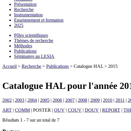
Présentation
Recherche
Instrumentation
Enseignement et formation
2025
Pôles scientifiques
Thèmes de recherche
Méthodes
Publications
Séminaires au LESIA
Accueil
>
Recherche
>
Publications
> Catalogue HAL > 2015
Catalogue HAL pour l'année 20
2002
|
2003
|
2004
|
2005
|
2006
|
2007
|
2008
|
2009
|
2010
|
2011
|
2
ART
|
COMM
|
POSTER
|
OUV
|
COUV
|
DOUV
|
REPORT
|
TH
Résultats 1 - 7 sur un total de 7