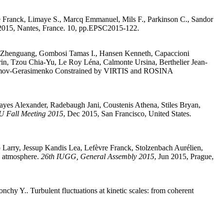
e
Franck
,
Limaye
S.
,
Marcq
Emmanuel
,
Mils
F.
,
Parkinson
C.
,
Sandor
 2015, Nantes, France. 10, pp.EPSC2015-122
.
Zhenguang
,
Gombosi
Tamas I.
,
Hansen
Kenneth
,
Capaccioni
rin
,
Tzou
Chia-Yu
,
Le Roy
Léna
,
Calmonte
Ursina
,
Berthelier
Jean-
umov-Gerasimenko Constrained by VIRTIS and ROSINA
ayes
Alexander
,
Radebaugh
Jani
,
Coustenis
Athena
,
Stiles
Bryan
,
 Fall Meeting 2015
, Dec 2015, San Francisco, United States.
o
Larry
,
Jessup
Kandis Lea
,
Lefèvre
Franck
,
Stolzenbach
Aurélien
,
s atmosphere
.
26th IUGG, General Assembly 2015
, Jun 2015, Prague,
onchy
Y.
.
Turbulent fluctuations at kinetic scales: from coherent