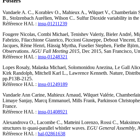
Posters
Vandaele
A. C.
,
Korablev
O.
,
Mahieux
A.
,
Wilquet
V.
,
Chamberlain
B.
,
Stolzenbach
Aurélien
,
Wilson
C.
.
Sulfur Dioxide variability in t
Référence HAL :
insu-01211239
Fougere
Nicolas
,
Combi
Michael
,
Tenishev
Valeriy
,
Bieler
André
,
Mig
Fabrizio
,
Filacchione
Gianrico
,
Piccioni
Giuseppe
,
Debout
Vincent
,
E
Jacques
,
Rème
Henri
,
Hässig
Myrtha
,
Fuselier
Stephen
,
Fiethe
Björn
Observations
.
AGU Fall Meeting 2015
, Dec 2015, San Francisco, Un
Référence HAL :
insu-01248321
Lopes
Rosaly
,
Malaska
Michael
,
Solomonidou
Anezina
,
Le Gall
Alic
Kirk
Randolph
,
Mitchell
Karl L.
,
Lawrence
Kenneth
.
Nature, Distrib
pp.P13B-2125
.
Référence HAL :
insu-01249189
Vandaele
Ann Carine
,
Mahieux
Arnaud
,
Wilquet
Valérie
,
Chamberlai
Limaye
Sanjay
,
Marcq
Emmanuel
,
Mills
Frank
,
Parkinson
Christophe
France
.
Référence HAL :
insu-01408921
Alexandrova
O.
,
Lacombe
C.
,
Matteini
Lorenzo
,
Rossi
C.
,
Maksimov
structures to quasi-parallel whistler waves
.
EGU General Assembly
, 
Référence HAL :
hal-02861638