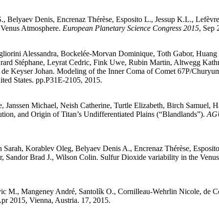
S.
,
Belyaev
Denis
,
Encrenaz
Thérèse
,
Esposito
L.
,
Jessup
K.L.
,
Lefèvr
he Venus Atmosphere
.
European Planetary Science Congress 2015
, Sep
liorini
Alessandra
,
Bockelée-Morvan
Dominique
,
Toth
Gabor
,
Huang
rard
Stéphane
,
Leyrat
Cedric
,
Fink
Uwe
,
Rubin
Martin
,
Altwegg
Kath
,
de Keyser
Johan
.
Modeling of the Inner Coma of Comet 67P/Chury
ited States. pp.P31E-2105, 2015
.
e
,
Janssen
Michael
,
Neish
Catherine
,
Turtle
Elizabeth
,
Birch
Samuel
,
H
ution, and Origin of Titan’s Undifferentiated Plains (“Blandlands”)
.
AGU
n
Sarah
,
Korablev
Oleg
,
Belyaev
Denis A.
,
Encrenaz
Thérèse
,
Esposit
r
,
Sandor
Brad J.
,
Wilson
Colin
.
Sulfur Dioxide variability in the Venu
ic
M.
,
Mangeney
André
,
Santolík
O.
,
Cornilleau-Wehrlin
Nicole
,
de C
Apr 2015, Vienna, Austria. 17, 2015
.