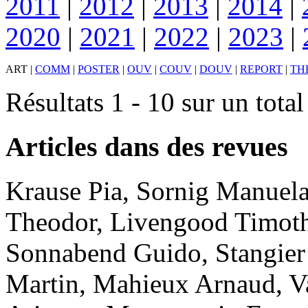
2011
|
2012
|
2013
|
2014
|
2020
|
2021
|
2022
|
2023
|
ART
|
COMM
|
POSTER
|
OUV
|
COUV
|
DOUV
|
REPORT
|
TH
Résultats 1 - 10 sur un tota
Articles dans des revues
Krause
Pia
,
Sornig
Manuel
Theodor
,
Livengood
Timot
Sonnabend
Guido
,
Stangier
Martin
,
Mahieux
Arnaud
,
V