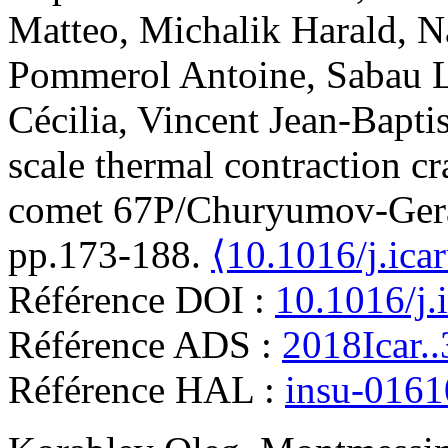
Matteo
,
Michalik
Harald
,
N
Pommerol
Antoine
,
Sabau
Cécilia
,
Vincent
Jean-Baptis
scale thermal contraction c
comet 67P/Churyumov-Ger
pp.173-188.
⟨10.1016/j.ica
Référence DOI :
10.1016/j.
Référence ADS :
2018Icar.
Référence HAL :
insu-016