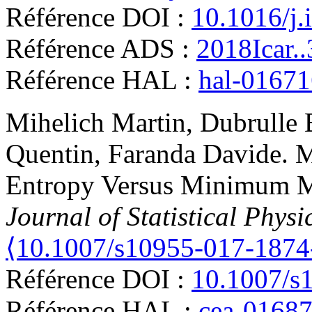
Référence DOI :
10.1016/j.
Référence ADS :
2018Icar.
Référence HAL :
hal-0167
Mihelich
Martin
,
Dubrulle
Quentin
,
Faranda
Davide
.
M
Entropy Versus Minimum M
Journal of Statistical Physi
⟨10.1007/s10955-017-1874
Référence DOI :
10.1007/s
Référence HAL :
cea-0168