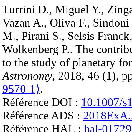
Turrini
D.
,
Miguel
Y.
,
Zinga
Vazan
A.
,
Oliva
F.
,
Sindoni
M.
,
Pirani
S.
,
Selsis
Franck
Wolkenberg
P.
.
The contrib
to the study of planetary fo
Astronomy
, 2018, 46 (1), 
9570-1⟩
.
Référence DOI :
10.1007/s
Référence ADS :
2018ExA..
Référence HAL :
hal-0172