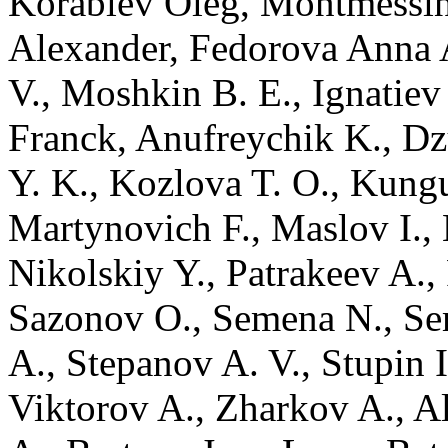
Korablev
Oleg
,
Montmessi
Alexander
,
Fedorova
Anna 
V.
,
Moshkin
B. E.
,
Ignatiev
Franck
,
Anufreychik
K.
,
Dz
Y. K.
,
Kozlova
T. O.
,
Kung
Martynovich
F.
,
Maslov
I.
,
Nikolskiy
Y.
,
Patrakeev
A.
,
Sazonov
O.
,
Semena
N.
,
Se
A.
,
Stepanov
A. V.
,
Stupin
I
Viktorov
A.
,
Zharkov
A.
,
Al