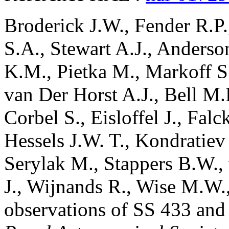
Broderick
J.W.
,
Fender
R.P.
S.A.
,
Stewart
A.J.
,
Anderso
K.M.
,
Pietka
M.
,
Markoff
S
van Der Horst
A.J.
,
Bell
M.
Corbel
S.
,
Eisloffel
J.
,
Falc
Hessels
J.W. T.
,
Kondratiev
Serylak
M.
,
Stappers
B.W.
,
J.
,
Wijnands
R.
,
Wise
M.W.
observations of SS 433 an