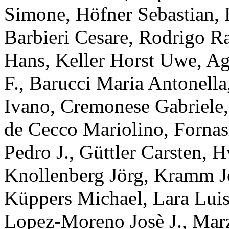
Simone
,
Höfner
Sebastian
,
Barbieri
Cesare
,
Rodrigo
Ra
Hans
,
Keller
Horst Uwe
,
Ag
F.
,
Barucci
Maria Antonella
Ivano
,
Cremonese
Gabriele
de Cecco
Mariolino
,
Fornas
Pedro J.
,
Güttler
Carsten
,
H
Knollenberg
Jörg
,
Kramm
J
Küppers
Michael
,
Lara
Lui
Lopez-Moreno
Josè J.
,
Marz