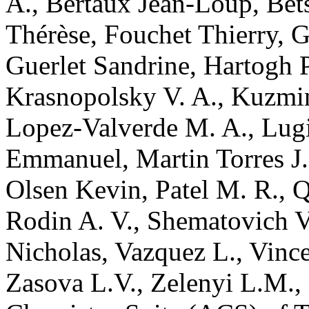
A.
,
Bertaux
Jean-Loup
,
Bet
Thérèse
,
Fouchet
Thierry
,
G
Guerlet
Sandrine
,
Hartogh
P
Krasnopolsky
V. A.
,
Kuzmi
Lopez-Valverde
M. A.
,
Lug
Emmanuel
,
Martin Torres
J.
Olsen
Kevin
,
Patel
M. R.
,
Q
Rodin
A. V.
,
Shematovich
V
Nicholas
,
Vazquez
L.
,
Vinc
Zasova
L.V.
,
Zelenyi
L.M.
,