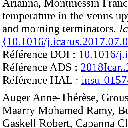
Arianna
,
Montmessin
Fran
temperature in the venus up
and morning terminators
.
I
⟨10.1016/j.icarus.2017.07.
Référence DOI :
10.1016/j.
Référence ADS :
2018Icar.
Référence HAL :
insu-015
Auger
Anne-Thérèse
,
Grous
Maarry
Mohamed Ramy
,
B
Gaskell
Robert
,
Capanna
Cl