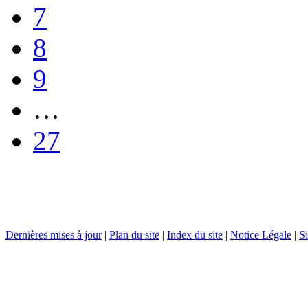
7
8
9
…
27
Dernières mises à jour
|
Plan du site
|
Index du site
|
Notice Légale
|
Si