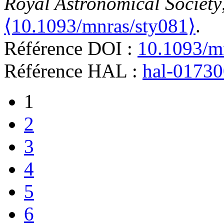
Royal Astronomical Society
⟨10.1093/mnras/sty081⟩
.
Référence DOI :
10.1093/m
Référence HAL :
hal-0173
1
2
3
4
5
6