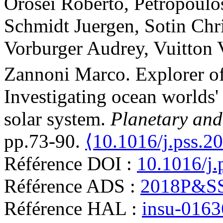
Orosei
Roberto
,
Petropoulo
Schmidt
Juergen
,
Sotin
Chr
Vorburger
Audrey
,
Vuitton
Zannoni
Marco
.
Explorer o
Investigating ocean worlds' 
solar system
.
Planetary and
pp.73-90.
⟨10.1016/j.pss.2
Référence DOI :
10.1016/j.
Référence ADS :
2018P&SS
Référence HAL :
insu-016