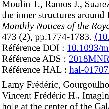
Moulin
T.
,
Ramos
J.
,
Suare
the inner structures aro
Monthly Notices of the Roy
473 (2), pp.1774-1783.
⟨10
Référence DOI :
10.1093/m
Référence ADS :
2018MNR
Référence HAL :
hal-0170
Lamy
Frédéric
,
Gourgoulh
Vincent
Frédéric H.
.
Imagin
hole at the center of the Ga