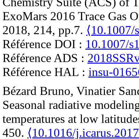
Chemistry Suite (ACS) of T
ExoMars 2016 Trace Gas Or
2018, 214, pp.7.
⟨10.1007/
Référence DOI :
10.1007/s
Référence ADS :
2018SSRv.
Référence HAL :
insu-016
Bézard
Bruno
,
Vinatier
San
Seasonal radiative modeling 
temperatures at low latitude
450.
⟨10.1016/j.icarus.201