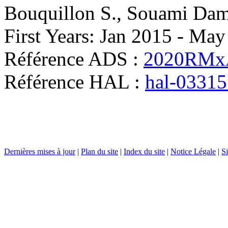
Bouquillon
S.
,
Souami
Dam
First Years: Jan 2015 - Ma
Référence ADS :
2020RMxA
Référence HAL :
hal-0331
Dernières mises à jour
|
Plan du site
|
Index du site
|
Notice Légale
|
Si