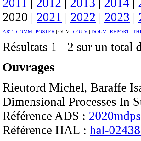
2011
|
2012
|
2013
|
2014
|
2020
|
2021
|
2022
|
2023
|
ART
|
COMM
|
POSTER
|
OUV
|
COUV
|
DOUV
|
REPORT
|
TH
Résultats 1 - 2 sur un total 
Ouvrages
Rieutord
Michel
,
Baraffe
Is
Dimensional Processes In St
Référence ADS :
2020mdps.
Référence HAL :
hal-0243