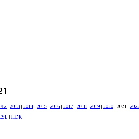
21
012
|
2013
|
2014
|
2015
|
2016
|
2017
|
2018
|
2019
|
2020
|
2021
|
202
ESE
|
HDR