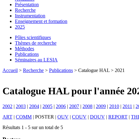
Présentation
Recherche
Instrumentation
Enseignement et formation
2025
Pôles scientifiques
Thèmes de recherche
Méthodes
Publications
Séminaires au LESIA
Accueil
>
Recherche
>
Publications
> Catalogue HAL > 2021
Catalogue HAL pour l'année 20
2002
|
2003
|
2004
|
2005
|
2006
|
2007
|
2008
|
2009
|
2010
|
2011
|
2
ART
|
COMM
|
POSTER
|
OUV
|
COUV
|
DOUV
|
REPORT
|
TH
Résultats 1 - 5 sur un total de 5