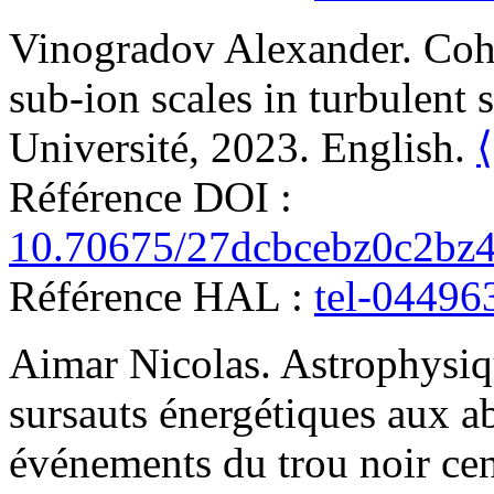
Vinogradov
Alexander
.
Coh
sub-ion scales in turbulent 
Université, 2023. English.
Référence DOI :
10.70675/27dcbcebz0c2bz
Référence HAL :
tel-04496
Aimar
Nicolas
.
Astrophysi
sursauts énergétiques aux a
événements du trou noir cen