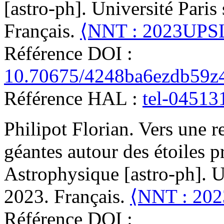
[astro-ph]. Université Paris 
Français.
⟨NNT : 2023UPS
Référence DOI :
10.70675/4248ba6ezdb59z
Référence HAL :
tel-04513
Philipot
Florian
.
Vers une r
géantes autour des étoiles p
Astrophysique [astro-ph]. Un
2023. Français.
⟨NNT : 20
Référence DOI :