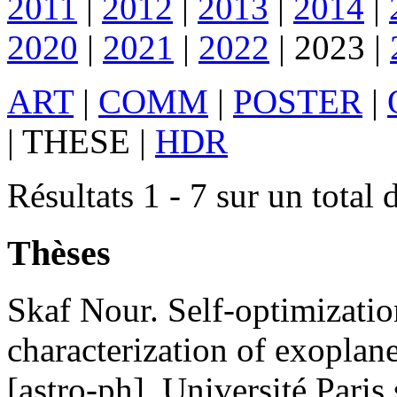
2011
|
2012
|
2013
|
2014
|
2020
|
2021
|
2022
|
2023
|
ART
|
COMM
|
POSTER
|
|
THESE
|
HDR
Résultats 1 - 7 sur un total 
Thèses
Skaf
Nour
.
Self-optimizatio
characterization of exoplan
[astro-ph]. Université Paris 