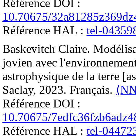
Référence DOI :
10.70675/32a81285z369dz
Référence HAL :
tel-04359
Baskevitch
Claire
.
Modélisa
jovien avec l'environnemen
astrophysique de la terre [a
Saclay, 2023. Français.
⟨NN
Référence DOI :
10.70675/7edfc36fzb6adz
Référence HAL :
tel-04472