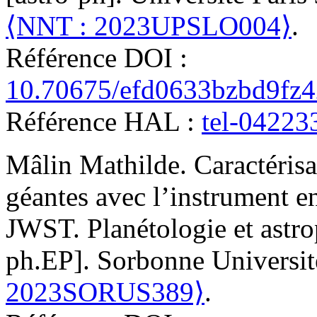
⟨NNT : 2023UPSLO004⟩
.
Référence DOI :
10.70675/efd0633bzbd9fz
Référence HAL :
tel-04223
Mâlin
Mathilde
.
Caractéris
géantes avec l’instrument 
JWST
.
Planétologie et astro
ph.EP]. Sorbonne Universit
2023SORUS389⟩
.