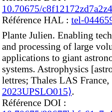
10.70675/c8f12172zd7a2z4
Référence HAL :
tel-04465
Plante
Julien
.
Enabling tech
and processing of large vol
applications to giant astron
systems
.
Astrophysics [astro
lettres; Thales LAS France,
2023UPSLO015⟩
.
Référence DOI :