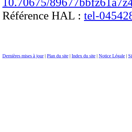
10.70675/89677bbfz61a7z
Référence HAL :
tel-04542
Dernières mises à jour
|
Plan du site
|
Index du site
|
Notice Légale
|
Si