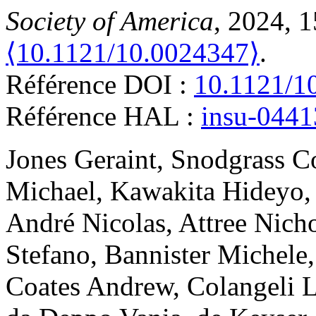
Society of America
, 2024, 1
⟨10.1121/10.0024347⟩
.
Référence DOI :
10.1121/1
Référence HAL :
insu-044
Jones
Geraint
,
Snodgrass
C
Michael
,
Kawakita
Hideyo
André
Nicolas
,
Attree
Nicho
Stefano
,
Bannister
Michele
Coates
Andrew
,
Colangeli
L