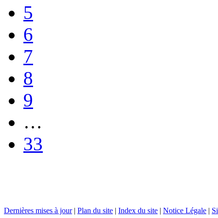
5
6
7
8
9
…
33
Dernières mises à jour
|
Plan du site
|
Index du site
|
Notice Légale
|
Si