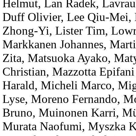
Helmut
,
Lan
Radek
,
Lavra
Duff
Olivier
,
Lee
Qiu-Mei
,
Zhong-Yi
,
Lister
Tim
,
Low
Markkanen
Johannes
,
Marti
Zita
,
Matsuoka
Ayako
,
Maty
Christian
,
Mazzotta Epifani
Harald
,
Micheli
Marco
,
Mig
Lyse
,
Moreno
Fernando
,
Mo
Bruno
,
Muinonen
Karri
,
Mü
Murata
Naofumi
,
Myszka
K