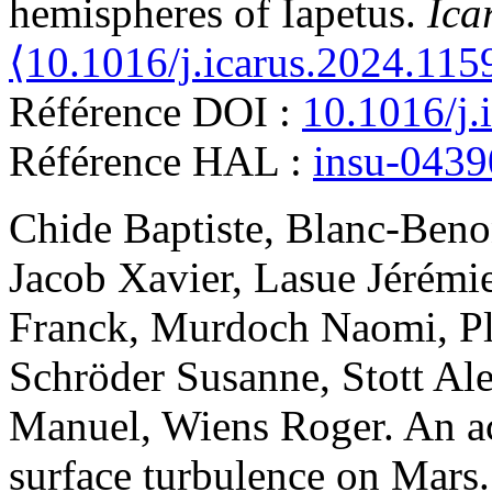
hemispheres of Iapetus
.
Ica
⟨10.1016/j.icarus.2024.115
Référence DOI :
10.1016/j.
Référence HAL :
insu-043
Chide
Baptiste
,
Blanc-Ben
Jacob
Xavier
,
Lasue
Jérémi
Franck
,
Murdoch
Naomi
,
P
Schröder
Susanne
,
Stott
Ale
Manuel
,
Wiens
Roger
.
An ac
surface turbulence on Mars