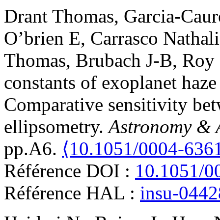
Drant
Thomas
,
Garcia-Caur
O’brien
E
,
Carrasco
Nathali
Thomas
,
Brubach
J-B
,
Roy
constants of exoplanet haze
Comparative sensitivity be
ellipsometry
.
Astronomy & 
pp.A6.
⟨10.1051/0004-636
Référence DOI :
10.1051/0
Référence HAL :
insu-044