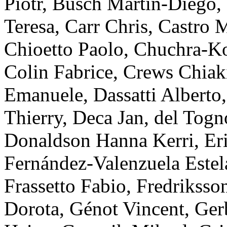
Piotr
,
Busch
Martin-Diego
,
Teresa
,
Carr
Chris
,
Castro 
Chioetto
Paolo
,
Chuchra-K
Colin
Fabrice
,
Crews
Chiak
Emanuele
,
Dassatti
Alberto
Thierry
,
Deca
Jan
,
del Togn
Donaldson Hanna
Kerri
,
Er
Fernández-Valenzuela
Estel
Frassetto
Fabio
,
Fredriksso
Dorota
,
Génot
Vincent
,
Ger