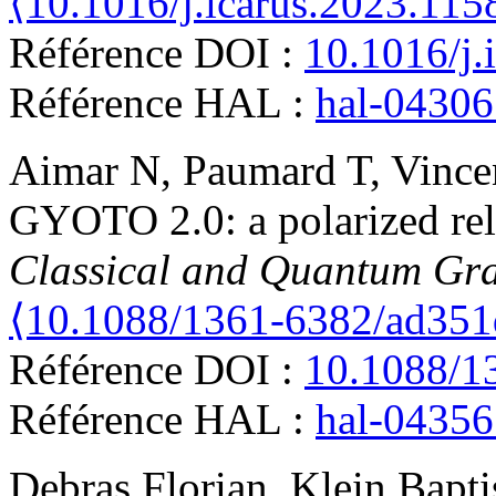
⟨10.1016/j.icarus.2023.115
Référence DOI :
10.1016/j.
Référence HAL :
hal-0430
Aimar
N
,
Paumard
T
,
Vince
GYOTO 2.0: a polarized rela
Classical and Quantum Gra
⟨10.1088/1361-6382/ad351
Référence DOI :
10.1088/1
Référence HAL :
hal-0435
Debras
Florian
,
Klein
Bapti