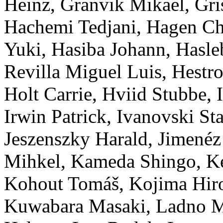
Heinz
,
Granvik
Mikael
,
Gri
Hachemi
Tedjani
,
Hagen
Ch
Yuki
,
Hasiba
Johann
,
Hasle
Revilla
Miguel Luis
,
Hestro
Holt
Carrie
,
Hviid
Stubbe
,
Irwin
Patrick
,
Ivanovski
St
Jeszenszky
Harald
,
Jimenéz
Mihkel
,
Kameda
Shingo
,
K
Kohout
Tomáš
,
Kojima
Hir
Kuwabara
Masaki
,
Ladno
M