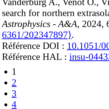
Vanderburg
A.
,
Venot
O.
,
V
search for northern extrasol
Astrophysics - A&A
, 2024,
6361/202347897⟩
.
Référence DOI :
10.1051/0
Référence HAL :
insu-044
1
2
3
4