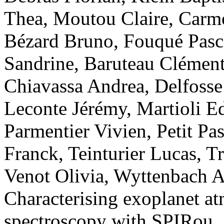
Thea
,
Moutou
Claire
,
Carm
Bézard
Bruno
,
Fouqué
Pasc
Sandrine
,
Baruteau
Clémen
Chiavassa
Andrea
,
Delfosse
Leconte
Jérémy
,
Martioli
Ed
Parmentier
Vivien
,
Petit
Pas
Franck
,
Teinturier
Lucas
,
T
Venot
Olivia
,
Wyttenbach
A
Characterising exoplanet a
spectroscopy with SPIRou
.