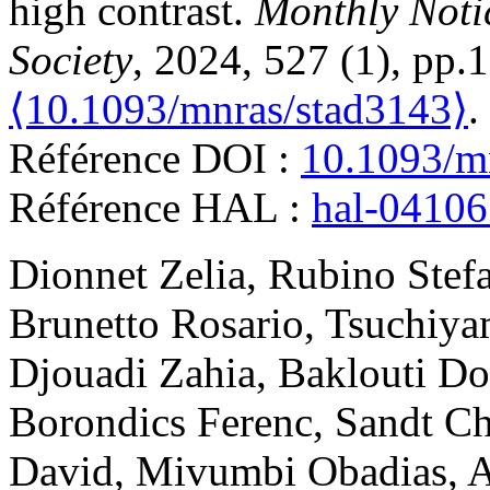
high contrast
.
Monthly Noti
Society
, 2024, 527 (1), pp.
⟨10.1093/mnras/stad3143⟩
.
Référence DOI :
10.1093/m
Référence HAL :
hal-0410
Dionnet
Zelia
,
Rubino
Stef
Brunetto
Rosario
,
Tsuchiya
Djouadi
Zahia
,
Baklouti
Do
Borondics
Ferenc
,
Sandt
Ch
David
,
Mivumbi
Obadias
,
A