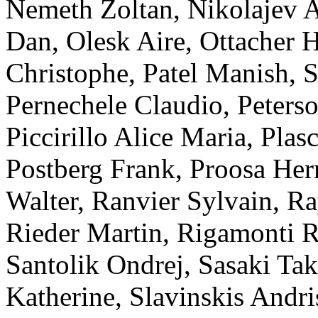
Nemeth
Zoltan
,
Nikolajev
A
Dan
,
Olesk
Aire
,
Ottacher
H
Christophe
,
Patel
Manish
,
S
Pernechele
Claudio
,
Peters
Piccirillo
Alice Maria
,
Plas
Postberg
Frank
,
Proosa
Her
Walter
,
Ranvier
Sylvain
,
Ra
Rieder
Martin
,
Rigamonti
R
Santolik
Ondrej
,
Sasaki
Tak
Katherine
,
Slavinskis
Andri