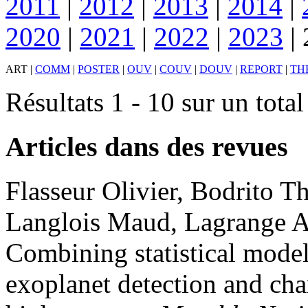
2011
|
2012
|
2013
|
2014
|
2020
|
2021
|
2022
|
2023
|
ART
|
COMM
|
POSTER
|
OUV
|
COUV
|
DOUV
|
REPORT
|
TH
Résultats 1 - 10 sur un tota
Articles dans des revues
Flasseur
Olivier
,
Bodrito
Th
Langlois
Maud
,
Lagrange
A
Combining statistical model
exoplanet detection and char