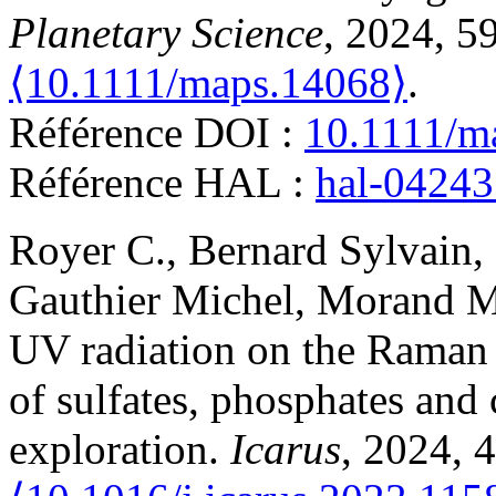
Planetary Science
, 2024, 5
⟨10.1111/maps.14068⟩
.
Référence DOI :
10.1111/m
Référence HAL :
hal-0424
Royer
C.
,
Bernard
Sylvain
,
Gauthier
Michel
,
Morand
M
UV radiation on the Raman a
of sulfates, phosphates and
exploration
.
Icarus
, 2024, 