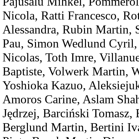
Pajusalu
Mihkel
,
Pommerol
Nicola
,
Ratti
Francesco
,
Ro
Alessandra
,
Rubin
Martin
,
Pau
,
Simon Wedlund
Cyril
Nicolas
,
Toth
Imre
,
Villanu
Baptiste
,
Volwerk
Martin
,
W
Yoshioka
Kazuo
,
Aleksieju
Amoros
Carine
,
Aslam
Sha
Jędrzej
,
Barciński
Tomasz
,
Berglund
Martin
,
Bertini
Iv