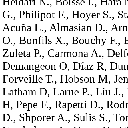
Heidari
N.
,
Boisse
I.
,
Hara
G.
,
Philipot
F.
,
Hoyer
S.
,
St
Acuña
L.
,
Almasian
D.
,
Arn
O.
,
Bonfils
X.
,
Bouchy
F.
,
Zuleta
P.
,
Carmona
A.
,
Delf
Demangeon
O
,
Díaz
R
,
Dum
Forveille
T.
,
Hobson
M
,
Je
Latham
D
,
Larue
P.
,
Liu
J.
,
H
,
Pepe
F.
,
Rapetti
D.
,
Rodr
D.
,
Shporer
A.
,
Sulis
S.
,
Tor