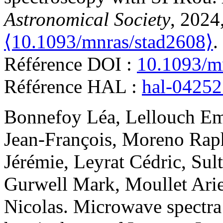
Astronomical Society
, 2024
⟨10.1093/mnras/stad2608⟩
.
Référence DOI :
10.1093/m
Référence HAL :
hal-0425
Bonnefoy
Léa
,
Lellouch
Em
Jean-François
,
Moreno
Rap
Jérémie
,
Leyrat
Cédric
,
Sul
Gurwell
Mark
,
Moullet
Arie
Nicolas
.
Microwave spectra 