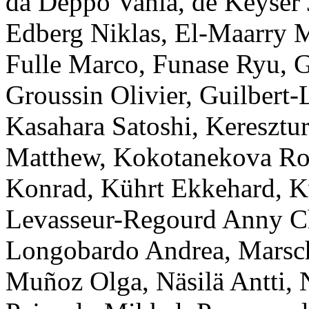
da Deppo
Vania
,
de Keyser
Edberg
Niklas
,
El-Maarry
M
Fulle
Marco
,
Funase
Ryu
,
G
Groussin
Olivier
,
Guilbert-
Kasahara
Satoshi
,
Keresztur
Matthew
,
Kokotanekova
Ro
Konrad
,
Kührt
Ekkehard
,
K
Levasseur-Regourd
Anny C
Longobardo
Andrea
,
Marsc
Muñoz
Olga
,
Näsilä
Antti
,