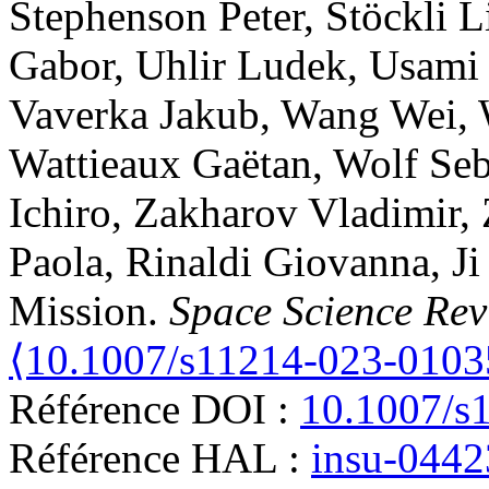
Stephenson
Peter
,
Stöckli
L
Gabor
,
Uhlir
Ludek
,
Usami
Vaverka
Jakub
,
Wang
Wei
,
Wattieaux
Gaëtan
,
Wolf
Seb
Ichiro
,
Zakharov
Vladimir
,
Paola
,
Rinaldi
Giovanna
,
Ji
Mission
.
Space Science Rev
⟨10.1007/s11214-023-0103
Référence DOI :
10.1007/s
Référence HAL :
insu-044