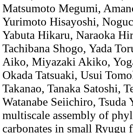
Matsumoto
Megumi
,
Aman
Yurimoto
Hisayoshi
,
Noguc
Yabuta
Hikaru
,
Naraoka
Hi
Tachibana
Shogo
,
Yada
Tor
Aiko
,
Miyazaki
Akiko
,
Yog
Okada
Tatsuaki
,
Usui
Tomo
Takanao
,
Tanaka
Satoshi
,
T
Watanabe
Seiichiro
,
Tsuda
multiscale assembly of phyll
carbonates in small Ryugu 