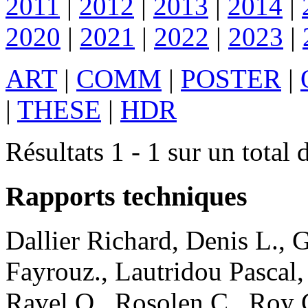
2011
|
2012
|
2013
|
2014
|
2020
|
2021
|
2022
|
2023
|
ART
|
COMM
|
POSTER
|
|
THESE
|
HDR
Résultats 1 - 1 sur un total 
Rapports techniques
Dallier
Richard
,
Denis
L.
,
G
Fayrouz.
,
Lautridou
Pascal
Ravel
O.
,
Rosolen
C.
,
Roy