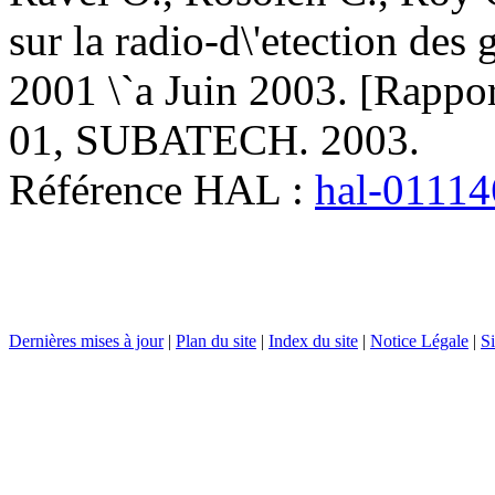
sur la radio-d\'etection de
2001 \`a Juin 2003
.
[Rappo
01, SUBATECH. 2003
.
Référence HAL :
hal-0111
Dernières mises à jour
|
Plan du site
|
Index du site
|
Notice Légale
|
Si