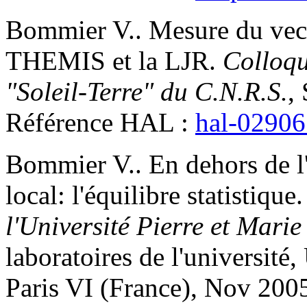
Bommier
V.
.
Mesure du vect
THEMIS et la LJR
.
Colloq
"Soleil-Terre" du C.N.R.S.
,
Référence HAL :
hal-0290
Bommier
V.
.
En dehors de 
local: l'équilibre statistique
l'Université Pierre et Marie
laboratoires de l'université,
Paris VI (France), Nov 2005