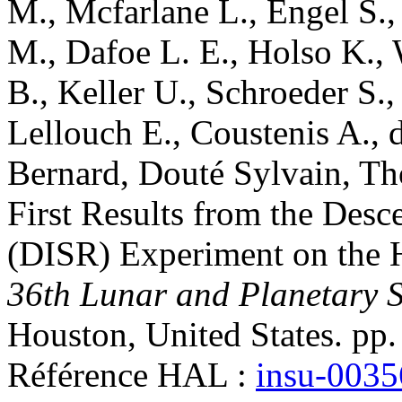
M.
,
Mcfarlane
L.
,
Engel
S.
M.
,
Dafoe
L. E.
,
Holso
K.
,
B.
,
Keller
U.
,
Schroeder
S.
Lellouch
E.
,
Coustenis
A.
,
Bernard
,
Douté
Sylvain
,
Th
First Results from the Desc
(DISR) Experiment on the 
36th Lunar and Planetary 
Houston, United States. pp.
Référence HAL :
insu-003