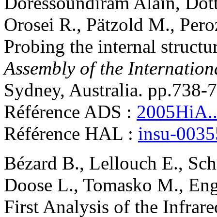
Doressoundiram
Alain
,
Dot
Orosei
R.
,
Pätzold
M.
,
Pero
Probing the internal struct
Assembly of the Internatio
Sydney, Australia. pp.738-
Référence ADS :
2005HiA..
Référence HAL :
insu-003
Bézard
B.
,
Lellouch
E.
,
Sch
Doose
L.
,
Tomasko
M.
,
Eng
First Analysis of the Infrar