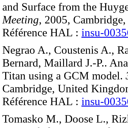
and Surface from the Huyg
Meeting
, 2005, Cambridge,
Référence HAL :
insu-003
Negrao
A.
,
Coustenis
A.
,
R
Bernard
,
Maillard
J.-P.
.
Anal
Titan using a GCM model
.
Cambridge, United Kingdo
Référence HAL :
insu-003
Tomasko
M.
,
Doose
L.
,
Riz