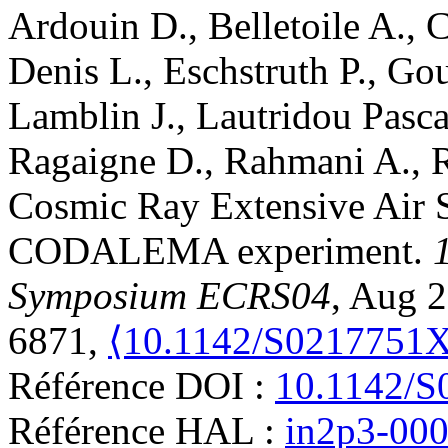
Ardouin
D.
,
Belletoile
A.
,
C
Denis
L.
,
Eschstruth
P.
,
Gou
Lamblin
J.
,
Lautridou
Pasca
Ragaigne
D.
,
Rahmani
A.
,
Cosmic Ray Extensive Air S
CODALEMA experiment
.
Symposium ECRS04
, Aug 2
6871,
⟨10.1142/S0217751
Référence DOI :
10.1142/
Référence HAL :
in2p3-00