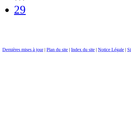
29
Dernières mises à jour
|
Plan du site
|
Index du site
|
Notice Légale
|
Si