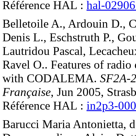
Référence HAL :
hal-0290
Belletoile
A.
,
Ardouin
D.
,
C
Denis
L.
,
Eschstruth
P.
,
Gou
Lautridou
Pascal
,
Lecacheu
Ravel
O.
.
Features of radio
with CODALEMA
.
SF2A-2
Française
, Jun 2005, Stras
Référence HAL :
in2p3-00
Barucci
Maria Antonietta
,
d