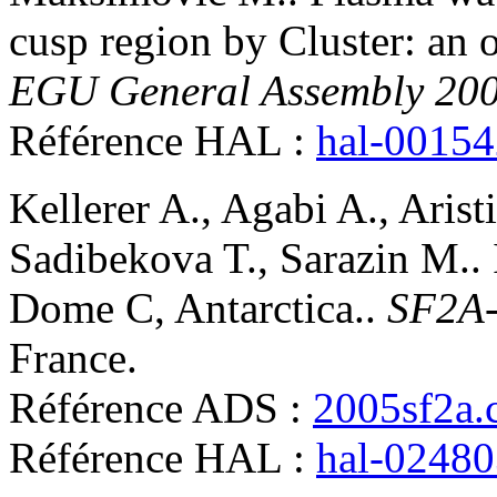
cusp region by Cluster: an o
EGU General Assembly 20
Référence HAL :
hal-0015
Kellerer
A.
,
Agabi
A.
,
Arist
Sadibekova
T.
,
Sarazin
M.
.
Dome C, Antarctica.
.
SF2A
France
.
Référence ADS :
2005sf2a.
Référence HAL :
hal-0248