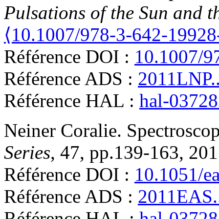
Pulsations of the Sun and t
⟨10.1007/978-3-642-19928
Référence DOI :
10.1007/9
Référence ADS :
2011LNP..
Référence HAL :
hal-0372
Neiner
Coralie
.
Spectroscop
Series
, 47, pp.139-163, 20
Référence DOI :
10.1051/e
Référence ADS :
2011EAS..
Référence HAL :
hal-0372