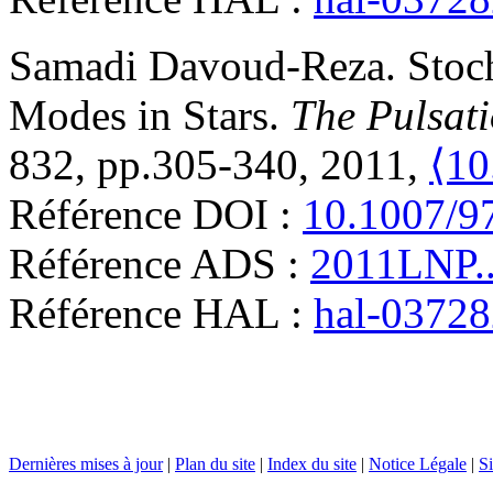
Samadi
Davoud-Reza
.
Stoc
Modes in Stars
.
The Pulsati
832, pp.305-340, 2011,
⟨10
Référence DOI :
10.1007/9
Référence ADS :
2011LNP..
Référence HAL :
hal-0372
Dernières mises à jour
|
Plan du site
|
Index du site
|
Notice Légale
|
Si