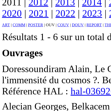
2011
|
2012
|
2013
|
2014
|
2020
|
2021
|
2022
|
2023
|
ART
|
COMM
|
POSTER
|
OUV
|
COUV
|
DOUV
|
REPORT
|
TH
Résultats 1 - 6 sur un total 
Ouvrages
Doressoundiram
Alain
,
Le 
l'immensité du cosmos ?
.
Be
Référence HAL :
hal-0369
Alecian
Georges
,
Belkacem