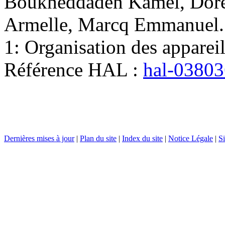
Boukheddaden
Kamel
,
Dor
Armelle
,
Marcq
Emmanuel
1: Organisation des appareil
Référence HAL :
hal-0380
Dernières mises à jour
|
Plan du site
|
Index du site
|
Notice Légale
|
Si