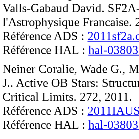
Valls-Gabaud
David
.
SF2A-
l'Astrophysique Francaise
.
Référence ADS :
2011sf2a.c
Référence HAL :
hal-0380
Neiner
Coralie
,
Wade
G.
,
M
J.
.
Active OB Stars: Structu
Critical Limits
.
272, 2011
.
Référence ADS :
2011IAUS.
Référence HAL :
hal-0380