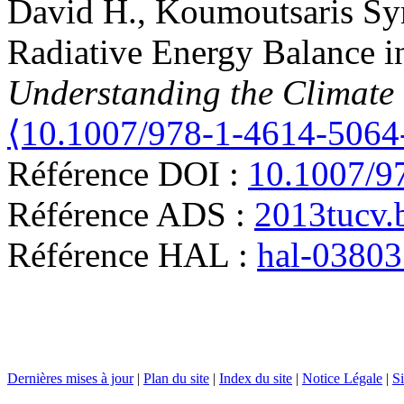
David H.
,
Koumoutsaris
Sy
Radiative Energy Balance i
Understanding the Climate 
⟨10.1007/978-1-4614-5064
Référence DOI :
10.1007/9
Référence ADS :
2013tucv.
Référence HAL :
hal-0380
Dernières mises à jour
|
Plan du site
|
Index du site
|
Notice Légale
|
Si