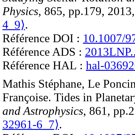
Physics
, 865, pp.179, 2013
4_9⟩
.
Référence DOI :
10.1007/9
Référence ADS :
2013LNP..
Référence HAL :
hal-0369
Mathis
Stéphane
,
Le Poncin
Françoise
.
Tides in Planeta
and Astrophysics
, 861, pp.
32961-6_7⟩
.