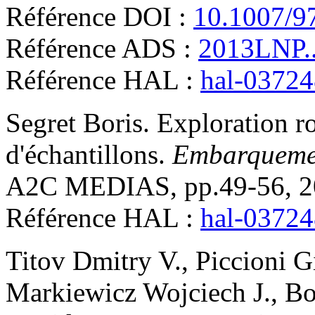
Référence DOI :
10.1007/9
Référence ADS :
2013LNP..
Référence HAL :
hal-0372
Segret
Boris
.
Exploration ro
d'échantillons
.
Embarquement
A2C MEDIAS, pp.49-56, 2
Référence HAL :
hal-0372
Titov
Dmitry V.
,
Piccioni
G
Markiewicz
Wojciech J.
,
Bo