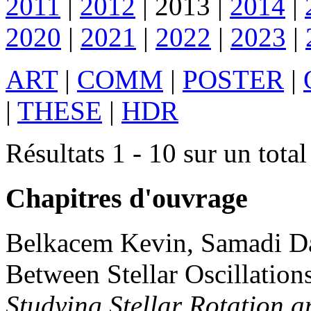
2011
|
2012
|
2013
|
2014
|
2020
|
2021
|
2022
|
2023
|
ART
|
COMM
|
POSTER
|
|
THESE
|
HDR
Résultats 1 - 10 sur un total
Chapitres d'ouvrage
Belkacem
Kevin
,
Samadi
D
Between Stellar Oscillatio
Studying Stellar Rotation a