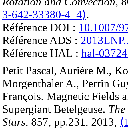
Rotation and Convection
, 
3-642-33380-4_4⟩
.
Référence DOI :
10.1007/9
Référence ADS :
2013LNP..
Référence HAL :
hal-0372
Petit
Pascal
,
Aurière
M.
,
Ko
Morgenthaler
A.
,
Perrin
Gu
François
.
Magnetic Fields a
Supergiant Betelgeuse
.
The 
Stars
, 857, pp.231, 2013,
⟨