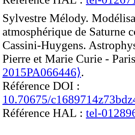
Sylvestre
Mélody
.
Modélisa
atmosphérique de Saturne co
Cassini-Huygens
.
Astrophys
Pierre et Marie Curie - Pari
2015PA066446⟩
.
Référence DOI :
10.70675/c1689714z73bdz
Référence HAL :
tel-01289