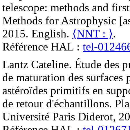
telescope: methods and first
Methods for Astrophysic [as
2015. English.
⟨NNT : ⟩
.
Référence HAL :
tel-01246
Lantz
Cateline
.
Étude des pr
de maturation des surfaces 
astéroïdes primitifs en supp
de retour d'échantillons
.
Pla
Université Paris Diderot, 2
Référence HAL :
tel-01267