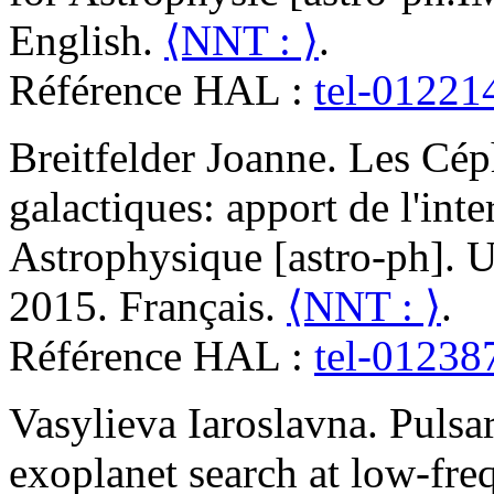
English.
⟨NNT : ⟩
.
Référence HAL :
tel-01221
Breitfelder
Joanne
.
Les Céph
galactiques: apport de l'int
Astrophysique [astro-ph]. Un
2015. Français.
⟨NNT : ⟩
.
Référence HAL :
tel-01238
Vasylieva
Iaroslavna
.
Pulsar
exoplanet search at low-fre