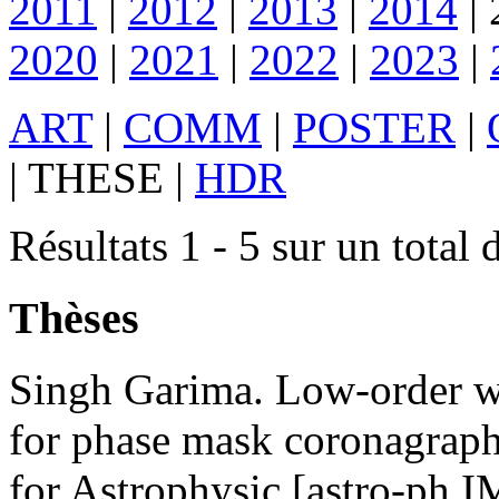
2011
|
2012
|
2013
|
2014
|
2020
|
2021
|
2022
|
2023
|
ART
|
COMM
|
POSTER
|
|
THESE
|
HDR
Résultats 1 - 5 sur un total 
Thèses
Singh
Garima
.
Low-order wa
for phase mask coronagrap
for Astrophysic [astro-ph.I