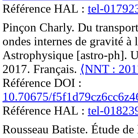
Référence HAL :
tel-01792
Pinçon
Charly
.
Du transport
ondes internes de gravité à l
Astrophysique [astro-ph]. Un
2017. Français.
⟨NNT : 20
Référence DOI :
10.70675/f5f1d79cz6cc6z
Référence HAL :
tel-01823
Rousseau
Batiste
.
Étude de 