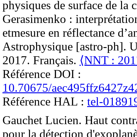
physiques de surface de l
Gerasimenko : interprétati
etmesure en réflectance d’a
Astrophysique [astro-ph]. Un
2017. Français.
⟨NNT : 20
Référence DOI :
10.70675/aec495ffz6427z
Référence HAL :
tel-01891
Gauchet
Lucien
.
Haut contr
pour la détection d'exoplanè