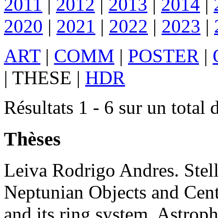
2011
|
2012
|
2013
|
2014
|
2020
|
2021
|
2022
|
2023
|
ART
|
COMM
|
POSTER
|
|
THESE
|
HDR
Résultats 1 - 6 sur un total 
Thèses
Leiva
Rodrigo Andres
.
Stel
Neptunian Objects and Cent
and its ring system
.
Astroph