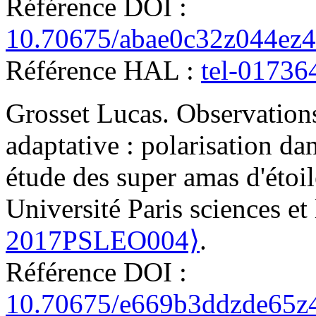
Référence DOI :
10.70675/abae0c32z044ez
Référence HAL :
tel-01736
Grosset
Lucas
.
Observations
adaptative : polarisation da
étude des super amas d'étoil
Université Paris sciences et
2017PSLEO004⟩
.
Référence DOI :
10.70675/e669b3ddzde65z