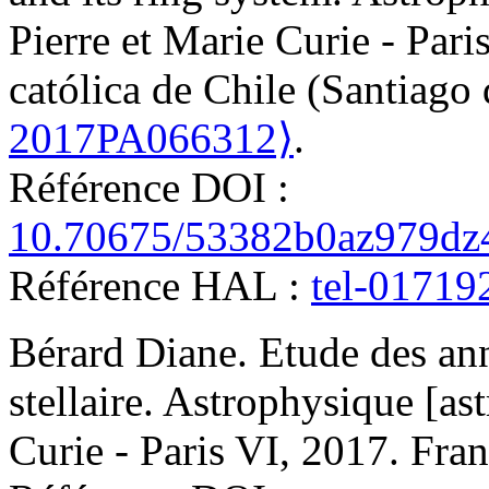
Pierre et Marie Curie - Pari
católica de Chile (Santiago
2017PA066312⟩
.
Référence DOI :
10.70675/53382b0az979dz
Référence HAL :
tel-01719
Bérard
Diane
.
Etude des an
stellaire
.
Astrophysique [ast
Curie - Paris VI, 2017. Fra