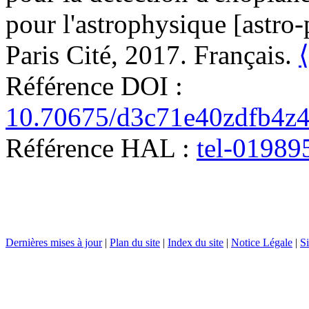
pour l'astrophysique [astro
Paris Cité, 2017. Français.
Référence DOI :
10.70675/d3c71e40zdfb4z
Référence HAL :
tel-01989
Dernières mises à jour
|
Plan du site
|
Index du site
|
Notice Légale
|
Si