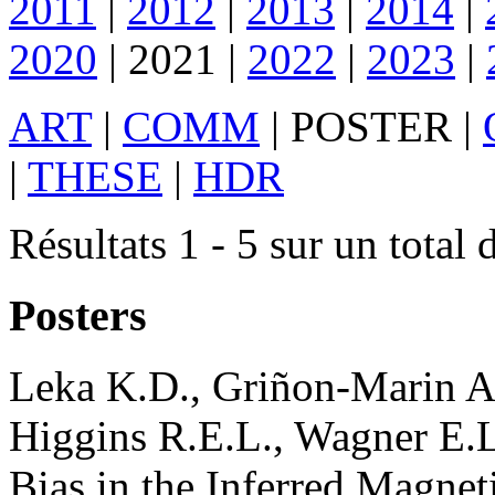
2011
|
2012
|
2013
|
2014
|
2020
|
2021
|
2022
|
2023
|
ART
|
COMM
|
POSTER
|
|
THESE
|
HDR
Résultats 1 - 5 sur un total 
Posters
Leka
K.D.
,
Griñon-Marin
A
Higgins
R.E.L.
,
Wagner
E.L
Bias in the Inferred Magnet