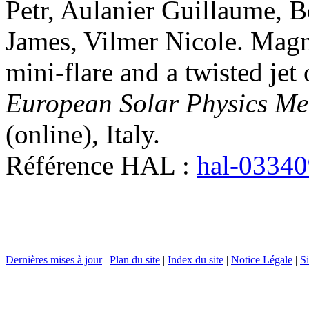
Petr
,
Aulanier
Guillaume
,
B
James
,
Vilmer
Nicole
.
Magne
mini-flare and a twisted jet
European Solar Physics M
(online), Italy
.
Référence HAL :
hal-0334
Dernières mises à jour
|
Plan du site
|
Index du site
|
Notice Légale
|
Si