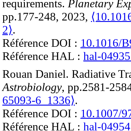
requirements
.
Planetary Ex
pp.177-248, 2023,
⟨10.101
2⟩
.
Référence DOI :
10.1016/B
Référence HAL :
hal-0493
Rouan
Daniel
.
Radiative Tr
Astrobiology
, pp.2581-258
65093-6_1336⟩
.
Référence DOI :
10.1007/9
Référence HAL :
hal-0495