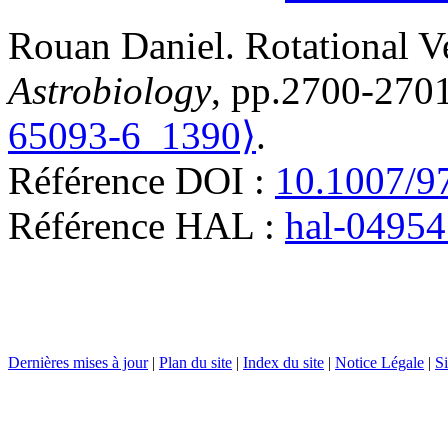
Rouan
Daniel
.
Rotational V
Astrobiology
, pp.2700-270
65093-6_1390⟩
.
Référence DOI :
10.1007/9
Référence HAL :
hal-0495
Dernières mises à jour
|
Plan du site
|
Index du site
|
Notice Légale
|
Si