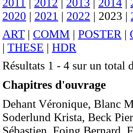
2011
|
2012
|
2013
|
2014
|
2020
|
2021
|
2022
|
2023
|
ART
|
COMM
|
POSTER
|
|
THESE
|
HDR
Résultats 1 - 4 sur un total 
Chapitres d'ouvrage
Dehant
Véronique
,
Blanc
M
Soderlund
Krista
,
Beck
Pier
Sébastien
,
Foing
Bernard
,
F