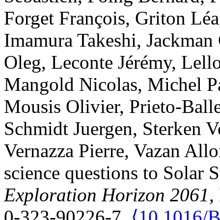
Forget
François
,
Griton
Léa
Imamura
Takeshi
,
Jackman
Oleg
,
Leconte
Jérémy
,
Lell
Mangold
Nicolas
,
Michel
P
Mousis
Olivier
,
Prieto-Ball
Schmidt
Juergen
,
Sterken
V
Vernazza
Pierre
,
Vazan
Allo
science questions to Solar 
Exploration Horizon 2061
,
0-323-90226-7.
⟨10.1016/