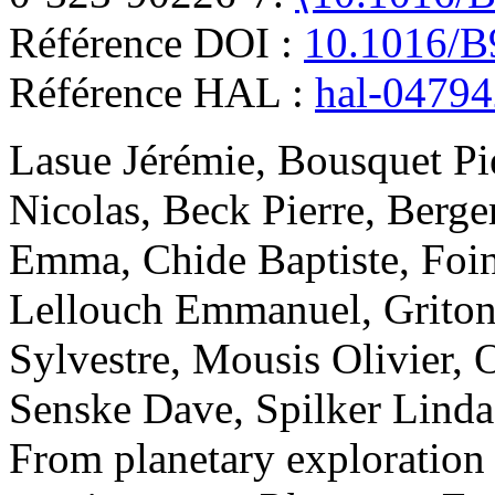
Référence DOI :
10.1016/B
Référence HAL :
hal-0479
Lasue
Jérémie
,
Bousquet
Pi
Nicolas
,
Beck
Pierre
,
Berge
Emma
,
Chide
Baptiste
,
Foi
Lellouch
Emmanuel
,
Grito
Sylvestre
,
Mousis
Olivier
,
Senske
Dave
,
Spilker
Linda
From planetary exploration