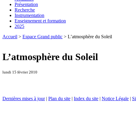
Présentation
Recherche
Instrumentation
Enseignement et formation
2025
Accueil
>
Espace Grand public
> L’atmosphère du Soleil
L’atmosphère du Soleil
lundi 15 février 2010
Dernières mises à jour
|
Plan du site
|
Index du site
|
Notice Légale
|
Si