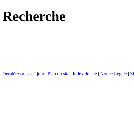
Recherche
Dernières mises à jour
|
Plan du site
|
Index du site
|
Notice Légale
|
Si