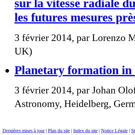
sur la vitesse radiale 
les futures mesures prè
3 février 2014, par Lorenzo M
UK)
Planetary formation in 
3 février 2014, par Johan Olo
Astronomy, Heidelberg, Germ
Dernières mises à jour
|
Plan du site
|
Index du site
|
Notice Légale
|
Si