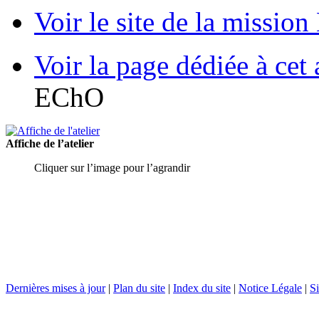
Voir le site de la missio
Voir la page dédiée à cet 
EChO
Affiche de l’atelier
Cliquer sur l’image pour l’agrandir
Dernières mises à jour
|
Plan du site
|
Index du site
|
Notice Légale
|
Si