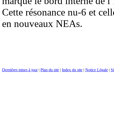
marque le bord interne de l
Cette résonance nu-6 et celle
en nouveaux NEAs.
Dernières mises à jour
|
Plan du site
|
Index du site
|
Notice Légale
|
Si