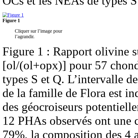
OCs et les NEAs de types S 
Figure 1
Cliquer sur l’image pour
l’agrandir.
Figure 1 : Rapport olivine 
[ol/(ol+opx)] pour 57 chond
types S et Q. L’intervalle 
de la famille de Flora est i
des géocroiseurs potentiel
12 PHAs observés ont une c
79%, la composition des 4 a