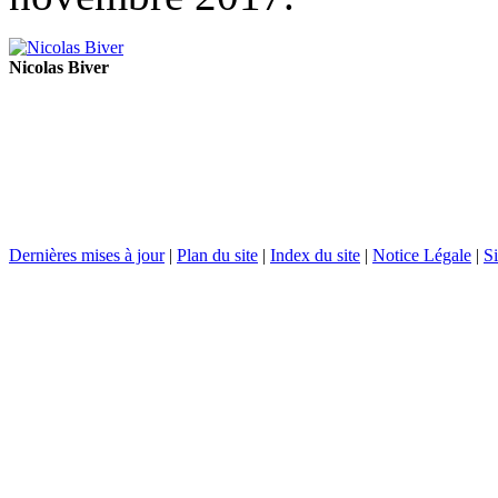
Nicolas Biver
Dernières mises à jour
|
Plan du site
|
Index du site
|
Notice Légale
|
Si