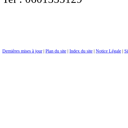
Dernières mises à jour
|
Plan du site
|
Index du site
|
Notice Légale
|
Si