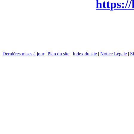
https:/
Dernières mises à jour
|
Plan du site
|
Index du site
|
Notice Légale
|
Si