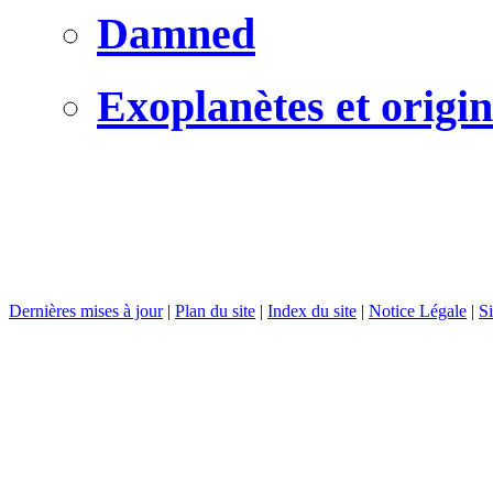
Damned
Exoplanètes et origin
Dernières mises à jour
|
Plan du site
|
Index du site
|
Notice Légale
|
Si