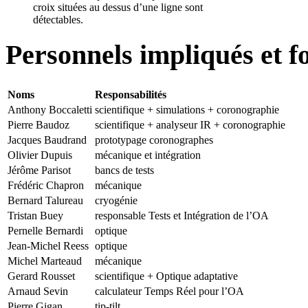
croix situées au dessus d’une ligne sont
détectables.
Personnels impliqués et f
Noms
Responsabilités
Anthony Boccaletti
scientifique + simulations + coronographie
Pierre Baudoz
scientifique + analyseur IR + coronographie
Jacques Baudrand
prototypage coronographes
Olivier Dupuis
mécanique et intégration
Jérôme Parisot
bancs de tests
Frédéric Chapron
mécanique
Bernard Talureau
cryogénie
Tristan Buey
responsable Tests et Intégration de l’OA
Pernelle Bernardi
optique
Jean-Michel Reess
optique
Michel Marteaud
mécanique
Gerard Rousset
scientifique + Optique adaptative
Arnaud Sevin
calculateur Temps Réel pour l’OA
Pierre Gigan
tip-tilt