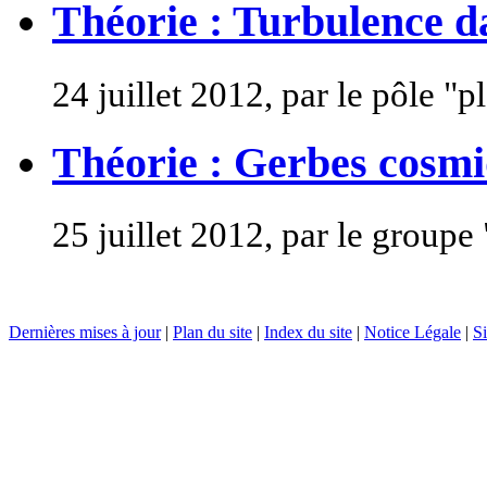
Théorie : Turbulence d
24 juillet 2012, par le pôle "
Théorie : Gerbes cosm
25 juillet 2012, par le groupe
Dernières mises à jour
|
Plan du site
|
Index du site
|
Notice Légale
|
Si