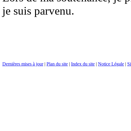
je suis parvenu.
Dernières mises à jour
|
Plan du site
|
Index du site
|
Notice Légale
|
Si