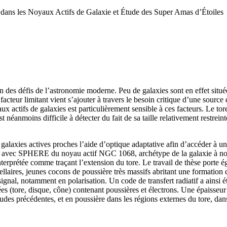
n dans les Noyaux Actifs de Galaxie et Étude des Super Amas d’Étoiles
 un des défis de l’astronomie moderne. Peu de galaxies sont en effet si
 facteur limitant vient s’ajouter à travers le besoin critique d’une source
x actifs de galaxies est particulièrement sensible à ces facteurs. Le tor
néanmoins difficile à détecter du fait de sa taille relativement restreint
galaxies actives proches l’aide d’optique adaptative afin d’accéder à un
ées avec SPHERE du noyau actif NGC 1068, archétype de la galaxie à noya
interprétée comme traçant l’extension du tore. Le travail de thèse porte
ellaires, jeunes cocons de poussière très massifs abritant une formation d
ignal, notamment en polarisation. Un code de transfert radiatif a ainsi é
iées (tore, disque, cône) contenant poussières et électrons. Une épaisse
études précédentes, et en poussière dans les régions externes du tore, da