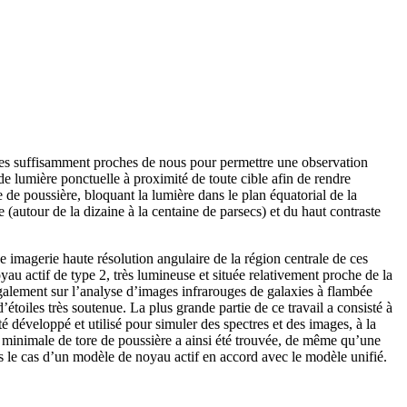
tuées suffisamment proches de nous pour permettre une observation
 de lumière ponctuelle à proximité de toute cible afin de rendre
e de poussière, bloquant la lumière dans le plan équatorial de la
e (autour de la dizaine à la centaine de parsecs) et du haut contraste
e imagerie haute résolution angulaire de la région centrale de ces
u actif de type 2, très lumineuse et située relativement proche de la
 également sur l’analyse d’images infrarouges de galaxies à flambée
’étoiles très soutenue. La plus grande partie de ce travail a consisté à
té développé et utilisé pour simuler des spectres et des images, à la
ur minimale de tore de poussière a ainsi été trouvée, de même qu’une
ns le cas d’un modèle de noyau actif en accord avec le modèle unifié.