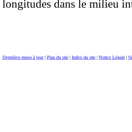
longitudes dans le milieu in
Dernières mises à jour
|
Plan du site
|
Index du site
|
Notice Légale
|
Si